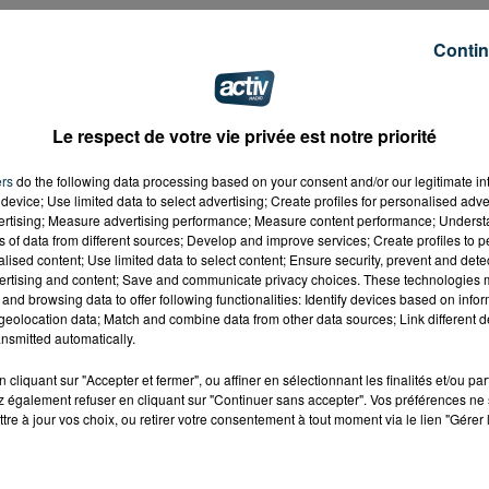
Contin
Le respect de votre vie privée est notre priorité
ers
do the following data processing based on your consent and/or our legitimate int
device; Use limited data to select advertising; Create profiles for personalised adver
vertising; Measure advertising performance; Measure content performance; Unders
ns of data from different sources; Develop and improve services; Create profiles to 
alised content; Use limited data to select content; Ensure security, prevent and detect
ertising and content; Save and communicate privacy choices. These technologies
and browsing data to offer following functionalities: Identify devices based on infor
eolocation data; Match and combine data from other data sources; Link different de
nsmitted automatically.
cliquant sur "Accepter et fermer", ou affiner en sélectionnant les finalités et/ou pa
 également refuser en cliquant sur "Continuer sans accepter". Vos préférences ne 
tre à jour vos choix, ou retirer votre consentement à tout moment via le lien "Gérer 