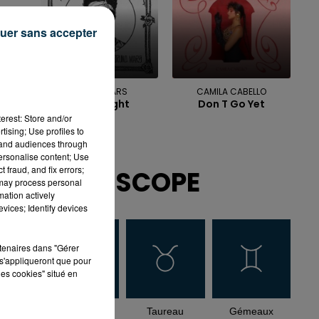
uer sans accepter
BRUNO MARS
CAMILA CABELLO
I Just Might
Don T Go Yet
erest: Store and/or
tising; Use profiles to
tand audiences through
personalise content; Use
 fraud, and fix errors;
HOROSCOPE
 may process personal
mation actively
vices; Identify devices
rtenaires dans "Gérer
s'appliqueront que pour
les cookies" situé en
Bélier
Taureau
Gémeaux