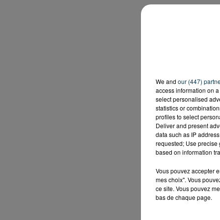
We and
our (447) partn
access information on a 
select personalised ad
statistics or combinatio
profiles to select person
Deliver and present adv
data such as IP address 
requested; Use precise g
based on information tra
Vous pouvez accepter en 
mes choix". Vous pouvez
ce site. Vous pouvez met
bas de chaque page.