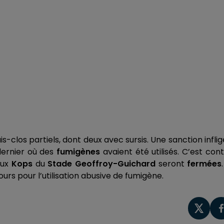
s-clos partiels, dont deux avec sursis. Une sanction infli
 dernier où des
fumigènes
avaient été utilisés. C’est con
eux
Kops
du
Stade Geoffroy-Guichard
seront
fermées
ours pour l’utilisation abusive de fumigène.