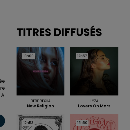
TITRES DIFFUSÉS
13h00
13h00
12h57
12h57
gée
tre
. A
BEBE REXHA
LYZA
New Religion
Lovers On Mars
12h53
12h53
12h50
12h50