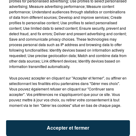
profiles for personalised advertising; Use profiles to select personalised
advertising; Measure advertising performance; Measure content
performance; Understand audiences through statistics or combinations
of data from different sources; Develop and improve services; Create
profiles to personalise content; Use profiles to select personalised
content; Use limited data to select content; Ensure security, prevent and
detect fraud, and fix errors; Deliver and present advertising and content;
Save and communicate privacy choices. These technologies may
process personal data such as IP address and browsing data to offer
following functionalities: Identify devices based on information actively
requested; Use precise geolocation data; Match and combine data from
TITRES DIFFUSÉS
other data sources; Link different devices; Identify devices based on
information transmitted automatically.
Vous pouvez accepter en cliquant sur "Accepter et fermer", ou affiner en
sélectionnant les finalités et/ou partenaires dans "Gérer mes choix".
21h00
21h00
20h56
20h56
Vous pouvez également refuser en cliquant sur "Continuer sans
accepter". Vos préférences ne s'appliqueront que pour ce site. Vous
pouvez mettre à jour vos choix, ou retirer votre consentement à tout
moment via le lien "Gérer les cookies" situé en bas de chaque page.
Accepter et fermer