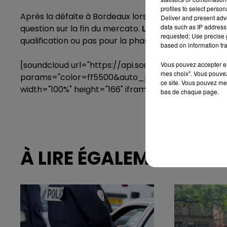
profiles to select person
Après la défaite à Bordeaux lors de la première jour
Deliver and present adv
data such as IP address 
question sur la fin du mercato.
L'ASSE pourrait se r
requested; Use precise g
qualification ou pas pour la phase de poules de l'Eu
based on information tra
[soundcloud url="https://api.soundcloud.com/trac
Vous pouvez accepter en 
mes choix". Vous pouvez
params="color=ff5500&auto_play=false&hide_r
ce site. Vous pouvez met
width="100%" height="166" iframe="true" /]
bas de chaque page.
À LIRE ÉGALEMENT