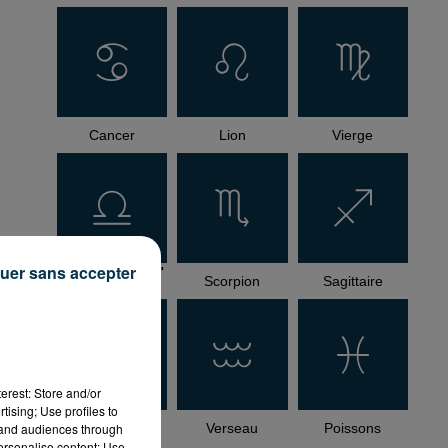
Cancer
Lion
Vierge
uer sans accepter
how_reposts=false"
Balance
Scorpion
Sagittaire
erest: Store and/or
tising; Use profiles to
tand audiences through
Capricorne
Verseau
Poissons
personalise content; Use