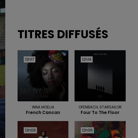
TITRES DIFFUSÉS
12h17
12h17
12h14
12h14
INNA MODJA
OFENBACH, STARSAILOR
French Cancan
Four To The Floor
12h09
12h09
12h06
12h06