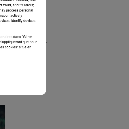
 fraud, and fix errors;
 may process personal
mation actively
vices; Identify devices
rtenaires dans "Gérer
s'appliqueront que pour
how_reposts=false"
les cookies" situé en