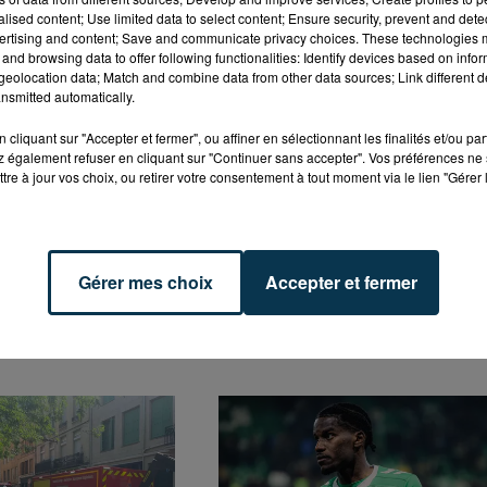
alised content; Use limited data to select content; Ensure security, prevent and detect
née de Ligue 1 samedi, Christophe Galtier a répondu à une
ertising and content; Save and communicate privacy choices. These technologies
and browsing data to offer following functionalities: Identify devices based on infor
enforcer en défense.
Tout va dépendre en fait de la
eolocation data; Match and combine data from other data sources; Link different de
ropa League
nsmitted automatically.
ks/278459454"
cliquant sur "Accepter et fermer", ou affiner en sélectionnant les finalités et/ou pa
 également refuser en cliquant sur "Continuer sans accepter". Vos préférences ne 
elated=false&show_comments=true&show_user=true&s
tre à jour vos choix, ou retirer votre consentement à tout moment via le lien "Gérer 
Gérer mes choix
Accepter et fermer