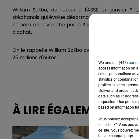
William Saliba, de retour à l'ASSE en janvier ? 
stéphanois qui évolue désormais à Arsenal va finale
ne sera en revanche pas à Saint-Etienne mais plut
d'achat.
On le rappelle William Saliba avait été transféré d
25 millions d'euros.
We and
our (447) partn
access information on a 
select personalised ad
statistics or combinatio
profiles to select person
Deliver and present adv
data such as IP address 
requested; Use precise g
À LIRE ÉGALEMENT
based on information tra
Vous pouvez accepter en 
mes choix". Vous pouvez
ce site. Vous pouvez met
bas de chaque page.