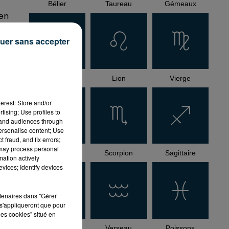
Bélier
Taureau
Gémeaux
ien
 Ca
ion
uer sans accepter
Cancer
Lion
Vierge
 de
erest: Store and/or
tising; Use profiles to
tand audiences through
personalise content; Use
 fraud, and fix errors;
 may process personal
Balance
Scorpion
Sagittaire
mation actively
vices; Identify devices
rtenaires dans "Gérer
s'appliqueront que pour
les cookies" situé en
Capricorne
Verseau
Poissons