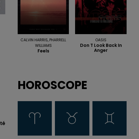
CALVIN HARRIS, PHARRELL
OASIS
Don T Look Back In
WILLIAMS
Anger
Feels
HOROSCOPE
été