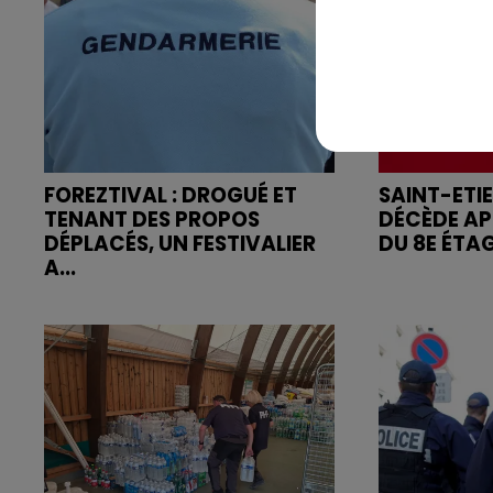
FOREZTIVAL : DROGUÉ ET
SAINT-ETI
TENANT DES PROPOS
DÉCÈDE AP
DÉPLACÉS, UN FESTIVALIER
DU 8E ÉTA
A...