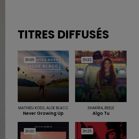
TITRES DIFFUSÉS
3h35
3h35
3h32
3h32
MATHIEU KOSS, ALOE BLACC
SHAKIRA, BEELE
Never Growing Up
Algo Tu
3h30
3h30
3h25
3h25