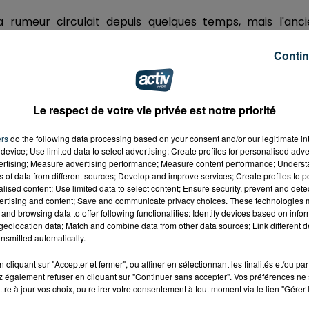
La rumeur circulait depuis quelques temps, mais l'anc
ment quitter la Premiere League pour revenir en ligue 1.
ôt à Nice sous la forme d'un prêt de six mois sans opt
Contin
Le respect de votre vie privée est notre priorité
e Saint-Etienne vers Arsenal à l'été 2019 pour un montant
ers
do the following data processing based on your consent and/or our legitimate int
device; Use limited data to select advertising; Create profiles for personalised adver
vertising; Measure advertising performance; Measure content performance; Unders
ns of data from different sources; Develop and improve services; Create profiles to 
alised content; Use limited data to select content; Ensure security, prevent and detect
ertising and content; Save and communicate privacy choices. These technologies
and browsing data to offer following functionalities: Identify devices based on infor
eolocation data; Match and combine data from other data sources; Link different de
nsmitted automatically.
cliquant sur "Accepter et fermer", ou affiner en sélectionnant les finalités et/ou pa
 également refuser en cliquant sur "Continuer sans accepter". Vos préférences ne 
tre à jour vos choix, ou retirer votre consentement à tout moment via le lien "Gérer 