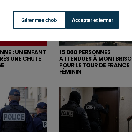
Gérer mes choix
Accepter et fermer
ENNE : UN ENFANT
15 000 PERSONNES
RÈS UNE CHUTE
ATTENDUES À MONTBRIS
GE
POUR LE TOUR DE FRANCE
FÉMININ