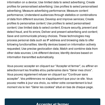
information on a device; Use limited data to select advertising; Create
profiles for personalised advertising; Use profiles to select personalised
advertising; Measure advertising performance; Measure content
performance; Understand audiences through statistics or combinations
of data from different sources; Develop and improve services; Create
profiles to personalise content; Use profiles to select personalised
content; Use limited data to select content; Ensure security, prevent and
detect fraud, and fix errors; Deliver and present advertising and content;
Save and communicate privacy choices. These technologies may
process personal data such as IP address and browsing data to offer
following functionalities: Identify devices based on information actively
requested; Use precise geolocation data; Match and combine data from
other data sources; Link different devices; Identify devices based on
information transmitted automatically.
TITRES DIFFUSÉS
Vous pouvez accepter en cliquant sur "Accepter et fermer", ou affiner en
sélectionnant les finalités et/ou partenaires dans "Gérer mes choix".
Vous pouvez également refuser en cliquant sur "Continuer sans
17h34
17h34
17h32
17h32
accepter". Vos préférences ne s'appliqueront que pour ce site. Vous
pouvez mettre à jour vos choix, ou retirer votre consentement à tout
moment via le lien "Gérer les cookies" situé en bas de chaque page.
Accepter et fermer