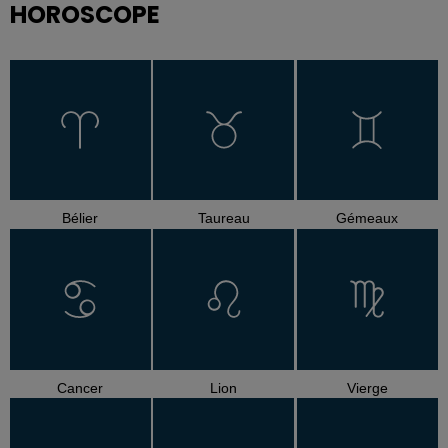
HOROSCOPE
Bélier
Taureau
Gémeaux
Cancer
Lion
Vierge