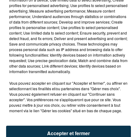
profiles for personalised advertising; Use profiles to select personalised
advertising; Measure advertising performance; Measure content
performance; Understand audiences through statistics or combinations
of data from different sources; Develop and improve services; Create
profiles to personalise content; Use profiles to select personalised
content; Use limited data to select content; Ensure security, prevent and
detect fraud, and fix errors; Deliver and present advertising and content;
Save and communicate privacy choices. These technologies may
process personal data such as IP address and browsing data to offer
following functionalities: Identify devices based on information actively
requested; Use precise geolocation data; Match and combine data from
other data sources; Link different devices; Identify devices based on
TITRES DIFFUSÉS
information transmitted automatically.
Vous pouvez accepter en cliquant sur "Accepter et fermer", ou affiner en
sélectionnant les finalités et/ou partenaires dans "Gérer mes choix".
Vous pouvez également refuser en cliquant sur "Continuer sans
4h25
4h25
4h23
4h23
accepter". Vos préférences ne s'appliqueront que pour ce site. Vous
pouvez mettre à jour vos choix, ou retirer votre consentement à tout
moment via le lien "Gérer les cookies" situé en bas de chaque page.
Accepter et fermer