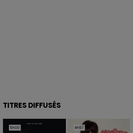
TITRES DIFFUSÉS
5h00
5h00
4h57
4h57