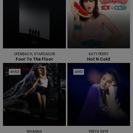
OFENBACH, STARSAILOR
KATY PERRY
Four To The Floor
Hot N Cold
4h53
4h53
4h51
4h51
RIHANNA
FREYA SKYE