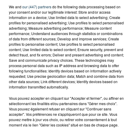
We and
our (447) partners
do the following data processing based on
your consent and/or our legitimate interest: Store and/or access
information on a device; Use limited data to select advertising; Create
profiles for personalised advertising; Use profiles to select personalised
advertising; Measure advertising performance; Measure content
performance; Understand audiences through statistics or combinations
of data from different sources; Develop and improve services; Create
profiles to personalise content; Use profiles to select personalised
content; Use limited data to select content; Ensure security, prevent and
detect fraud, and fix errors; Deliver and present advertising and content;
Save and communicate privacy choices. These technologies may
process personal data such as IP address and browsing data to offer
SAINT-ETIENNE : UN ENFANT DÉCÈDE APRÈS
following functionalities: Identify devices based on information actively
UNE CHUTE DU 8E ÉTAGE
requested; Use precise geolocation data; Match and combine data from
other data sources; Link different devices; Identify devices based on
information transmitted automatically.
Vous pouvez accepter en cliquant sur "Accepter et fermer", ou affiner en
sélectionnant les finalités et/ou partenaires dans "Gérer mes choix".
Vous pouvez également refuser en cliquant sur "Continuer sans
accepter". Vos préférences ne s'appliqueront que pour ce site. Vous
pouvez mettre à jour vos choix, ou retirer votre consentement à tout
moment via le lien "Gérer les cookies" situé en bas de chaque page.