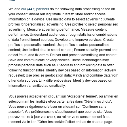
We and
our (447) partners
do the following data processing based on
your consent and/or our legitimate interest: Store and/or access
information on a device; Use limited data to select advertising; Create
profiles for personalised advertising; Use profiles to select personalised
advertising; Measure advertising performance; Measure content
performance; Understand audiences through statistics or combinations
of data from different sources; Develop and improve services; Create
profiles to personalise content; Use profiles to select personalised
content; Use limited data to select content; Ensure security, prevent and
detect fraud, and fix errors; Deliver and present advertising and content;
Save and communicate privacy choices. These technologies may
process personal data such as IP address and browsing data to offer
SAINT-ETIENNE : UN ENFANT DÉCÈDE APRÈS
following functionalities: Identify devices based on information actively
UNE CHUTE DU 8E ÉTAGE
requested; Use precise geolocation data; Match and combine data from
other data sources; Link different devices; Identify devices based on
information transmitted automatically.
Vous pouvez accepter en cliquant sur "Accepter et fermer", ou affiner en
sélectionnant les finalités et/ou partenaires dans "Gérer mes choix".
Vous pouvez également refuser en cliquant sur "Continuer sans
accepter". Vos préférences ne s'appliqueront que pour ce site. Vous
pouvez mettre à jour vos choix, ou retirer votre consentement à tout
moment via le lien "Gérer les cookies" situé en bas de chaque page.