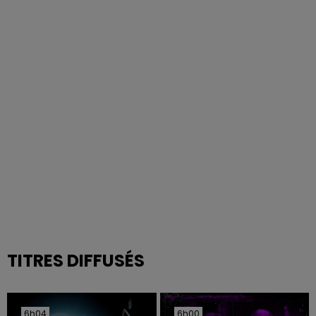
TITRES DIFFUSÉS
6h04
6h04
6h00
6h00