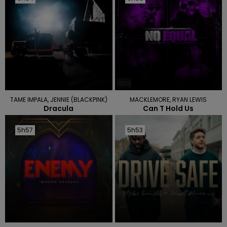
TAME IMPALA, JENNIE (BLACKPINK)
MACKLEMORE, RYAN LEWIS
Dracula
Can T Hold Us
5h57
5h57
5h53
5h53