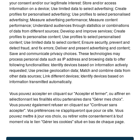
your consent and/or our legitimate interest: Store and/or access
information on a device; Use limited data to select advertising; Create
profiles for personalised advertising; Use profiles to select personalised
advertising; Measure advertising performance; Measure content
performance; Understand audiences through statistics or combinations
of data from different sources; Develop and improve services; Create
profiles to personalise content; Use profiles to select personalised
content; Use limited data to select content; Ensure security, prevent and
detect fraud, and fix errors; Deliver and present advertising and content;
Save and communicate privacy choices. These technologies may
process personal data such as IP address and browsing data to offer
following functionalities: Identify devices based on information actively
requested; Use precise geolocation data; Match and combine data from
other data sources; Link different devices; Identify devices based on
information transmitted automatically.
TITRES DIFFUSÉS
Vous pouvez accepter en cliquant sur "Accepter et fermer", ou affiner en
sélectionnant les finalités et/ou partenaires dans "Gérer mes choix".
Vous pouvez également refuser en cliquant sur "Continuer sans
accepter". Vos préférences ne s'appliqueront que pour ce site. Vous
0h17
0h17
0h15
0h15
pouvez mettre à jour vos choix, ou retirer votre consentement à tout
moment via le lien "Gérer les cookies" situé en bas de chaque page.