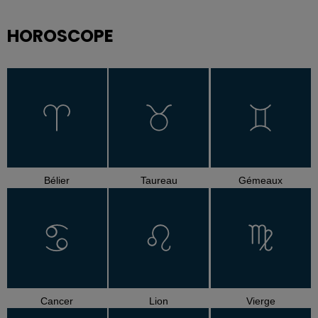
HOROSCOPE
Bélier
Taureau
Gémeaux
Cancer
Lion
Vierge