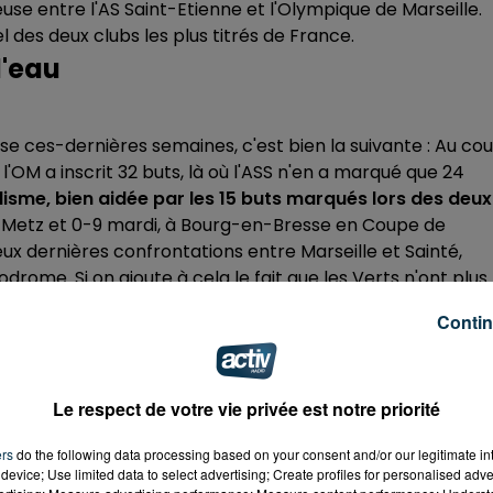
euse entre l'AS Saint-Etienne et l'Olympique de Marseille.
el des deux clubs les plus titrés de France.
l'eau
laise ces-dernières semaines, c'est bien la suivante : Au co
 l'OM a inscrit 32 buts, là où l'ASS n'en a marqué que 24
isme, bien aidée par les 15 buts marqués lors des deux
 Metz et 0-9 mardi, à Bourg-en-Bresse en Coupe de
deux dernières confrontations entre Marseille et Sainté,
rome. Si on ajoute à cela le fait que les Verts n'ont plus
se dit qu'on a toutes les chances de passer une mauvaise
Contin
Le respect de votre vie privée est notre priorité
Saint-Etienne étant la fiancée de la France du foot,
ers
do the following data processing based on your consent and/or our legitimate int
Verts.
Car après un mois de janvier gâché par les 3 nuag
device; Use limited data to select advertising; Create profiles for personalised adver