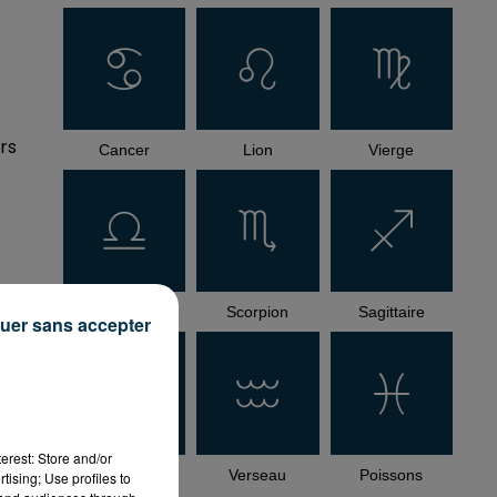
urs
Cancer
Lion
Vierge
Balance
Scorpion
Sagittaire
uer sans accepter
erest: Store and/or
es
Capricorne
Verseau
Poissons
tising; Use profiles to