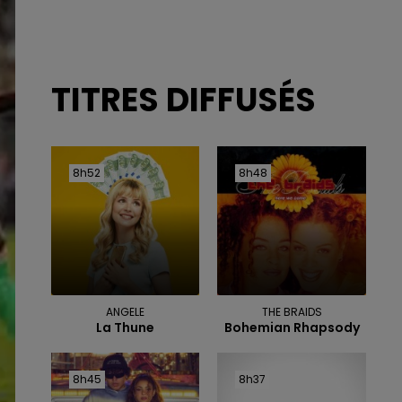
TITRES DIFFUSÉS
8h52
8h52
8h48
8h48
ANGELE
THE BRAIDS
La Thune
Bohemian Rhapsody
8h45
8h45
8h37
8h37