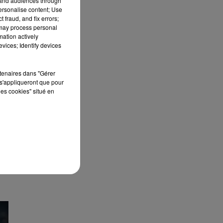
a
tand audiences through
personalise content; Use
2
 fraud, and fix errors;
 may process personal
mation actively
vices; Identify devices
rtenaires dans "Gérer
s'appliqueront que pour
les cookies" situé en