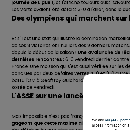
journée de Ligue 1,
et l'affiche toujours aussi savour
Les Verts avaient été défaits 3-0 à l'aller, dans le du
Des olympiens qui marchent sur 
Et s'il est une stat qui illustre la domination marseil
de ses 8 victoires et 1 nul lors des 9 derniers matchs,
depuis le début de la saison !
Une avalanche de réal
dernières rencontres :
6-3 vendredi dernier contre
France. Une moisson qui s'est aussi vérifiée sur les 
conclues par deux défaites vertes 4-0 et 3-0 au Vélod
battu l'OM à Geoffroy Guichard depuis mai 2013, on 
soirée ce vendredi.
L'ASSE sur une lancée
Mais impossible n'est pas français, et a fortiori,
l'AS 
We and
our (447) partn
gageons que cette maxime ait été écrite pour les 
access information on a 