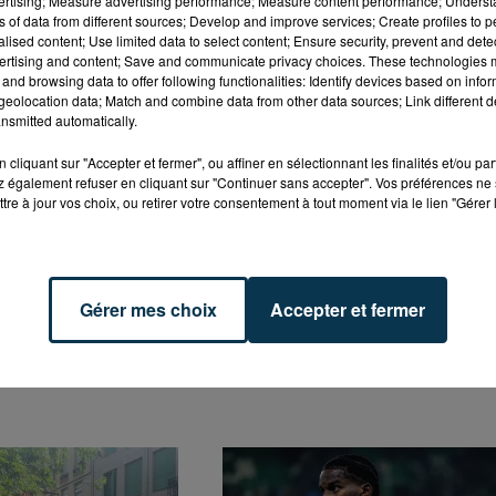
claircit suite aux deux succès de rang face à Caen et sur l
vertising; Measure advertising performance; Measure content performance; Unders
ns of data from different sources; Develop and improve services; Create profiles to 
oïc Perrin, le concédait :
"on est sur une série, certes de 
alised content; Use limited data to select content; Ensure security, prevent and detect
our prolonger dans la maxime, ne dit-on pas "jamais deux
ertising and content; Save and communicate privacy choices. These technologies
and browsing data to offer following functionalities: Identify devices based on infor
eolocation data; Match and combine data from other data sources; Link different de
nsmitted automatically.
 l'absence de Rémy Cabella, non qualifié pour les
ns son contrat de prêt de Marseille vers Sainté. Une
cliquant sur "Accepter et fermer", ou affiner en sélectionnant les finalités et/ou pa
 également refuser en cliquant sur "Continuer sans accepter". Vos préférences ne 
sset à opter pour un 4-3-3 sans n°10 pour nourrir Robert
tre à jour vos choix, ou retirer votre consentement à tout moment via le lien "Gérer 
éterminant ne manque à l'appel, et Debuchy, M'Vila et
nt adopté par Geoffroy-Guichard.
Gérer mes choix
Accepter et fermer