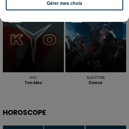
Gérer mes choix
BAD BUNNY
ELLIOTT
Nuevayol
On S Oubliera
12h35
12h35
12h31
12h31
KYO
SLAYYYTER
Ton Mec
Dance
HOROSCOPE