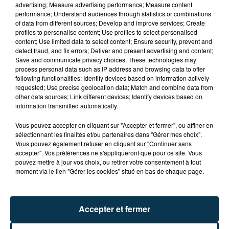
advertising; Measure advertising performance; Measure content
performance; Understand audiences through statistics or combinations
of data from different sources; Develop and improve services; Create
profiles to personalise content; Use profiles to select personalised
content; Use limited data to select content; Ensure security, prevent and
detect fraud, and fix errors; Deliver and present advertising and content;
Save and communicate privacy choices. These technologies may
process personal data such as IP address and browsing data to offer
following functionalities: Identify devices based on information actively
requested; Use precise geolocation data; Match and combine data from
TITRES DIFFUSÉS
other data sources; Link different devices; Identify devices based on
information transmitted automatically.
Vous pouvez accepter en cliquant sur "Accepter et fermer", ou affiner en
12h44
12h44
12h38
12h38
sélectionnant les finalités et/ou partenaires dans "Gérer mes choix".
Vous pouvez également refuser en cliquant sur "Continuer sans
accepter". Vos préférences ne s'appliqueront que pour ce site. Vous
pouvez mettre à jour vos choix, ou retirer votre consentement à tout
moment via le lien "Gérer les cookies" situé en bas de chaque page.
Accepter et fermer