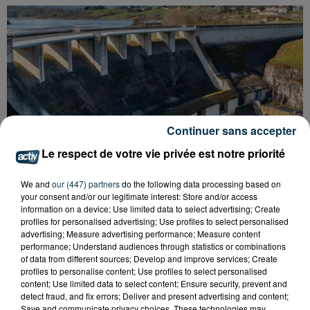
Continuer sans accepter
Le respect de votre vie privée est notre priorité
We and
our (447) partners
do the following data processing based on
your consent and/or our legitimate interest: Store and/or access
information on a device; Use limited data to select advertising; Create
profiles for personalised advertising; Use profiles to select personalised
advertising; Measure advertising performance; Measure content
CYANOBACTÉRIES : LE PRÉFÊT PREND UN
performance; Understand audiences through statistics or combinations
ARRÊTÉ POUR LES ACTIVITÉS DE...
of data from different sources; Develop and improve services; Create
profiles to personalise content; Use profiles to select personalised
content; Use limited data to select content; Ensure security, prevent and
detect fraud, and fix errors; Deliver and present advertising and content;
Save and communicate privacy choices. These technologies may