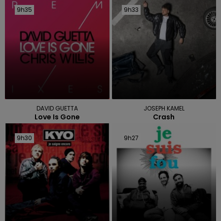
9h35
9h35
9h33
9h33
DAVID GUETTA
JOSEPH KAMEL
Love Is Gone
Crash
9h30
9h30
9h27
9h27