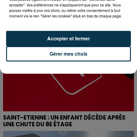
accepter". Vos préférences ne s'appliqueront que pour ce site. Vous
PROPOS DÉPLACÉS, UN FESTIVALIER A...
pouvez mettre à jour vos choix, ou retirer votre consentement à tout
moment via le lien "Gérer les cookies" situé en bas de chaque page.
Accepter et fermer
Gérer mes choix
SAINT-ETIENNE : UN ENFANT DÉCÈDE APRÈS
UNE CHUTE DU 8E ÉTAGE