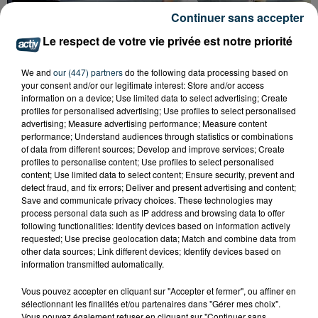
Continuer sans accepter
Le respect de votre vie privée est notre priorité
QUI EST CET ANCIEN VERT QUI DÉBARQUE
AVEC LE MAILLOT DE L'ASSE DANS...
We and
our (447) partners
do the following data processing based on
your consent and/or our legitimate interest: Store and/or access
information on a device; Use limited data to select advertising; Create
profiles for personalised advertising; Use profiles to select personalised
advertising; Measure advertising performance; Measure content
performance; Understand audiences through statistics or combinations
of data from different sources; Develop and improve services; Create
profiles to personalise content; Use profiles to select personalised
content; Use limited data to select content; Ensure security, prevent and
detect fraud, and fix errors; Deliver and present advertising and content;
Save and communicate privacy choices. These technologies may
process personal data such as IP address and browsing data to offer
following functionalities: Identify devices based on information actively
requested; Use precise geolocation data; Match and combine data from
other data sources; Link different devices; Identify devices based on
information transmitted automatically.
Vous pouvez accepter en cliquant sur "Accepter et fermer", ou affiner en
sélectionnant les finalités et/ou partenaires dans "Gérer mes choix".
FOREZTIVAL : DROGUÉ ET TENANT DES
Vous pouvez également refuser en cliquant sur "Continuer sans