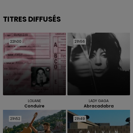
TITRES DIFFUSÉS
22h00
22h00
21h56
21h56
LOUANE
LADY GAGA
Conduire
Abracadabra
21h52
21h52
21h49
21h49