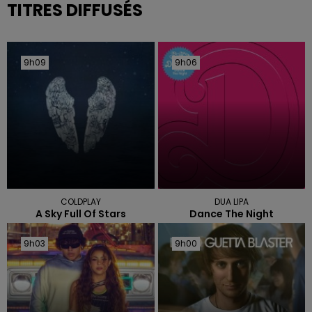
TITRES DIFFUSÉS
9h09
9h09
9h06
9h06
COLDPLAY
DUA LIPA
A Sky Full Of Stars
Dance The Night
9h03
9h03
9h00
9h00