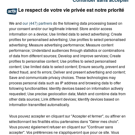
Le respect de votre vie privée est notre priorité
We and
our (447) partners
do the following data processing based on
your consent and/or our legitimate interest: Store and/or access
information on a device; Use limited data to select advertising; Create
profiles for personalised advertising; Use profiles to select personalised
advertising; Measure advertising performance; Measure content
performance; Understand audiences through statistics or combinations
of data from different sources; Develop and improve services; Create
profiles to personalise content; Use profiles to select personalised
content; Use limited data to select content; Ensure security, prevent and
detect fraud, and fix errors; Deliver and present advertising and content;
Save and communicate privacy choices. These technologies may
process personal data such as IP address and browsing data to offer
following functionalities: Identify devices based on information actively
requested; Use precise geolocation data; Match and combine data from
other data sources; Link different devices; Identify devices based on
information transmitted automatically.
L’ASSE RÉDUIT FACE À SOCHAUX, UNE
PREMIÈRE VICTOIRE POUR NOS VERTS ?
Vous pouvez accepter en cliquant sur "Accepter et fermer", ou affiner en
sélectionnant les finalités et/ou partenaires dans "Gérer mes choix".
Vous pouvez également refuser en cliquant sur "Continuer sans
accepter". Vos préférences ne s'appliqueront que pour ce site. Vous