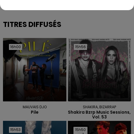
TITRES DIFFUSÉS
16h00
16h00
15h56
15h56
MAUVAIS DJO
SHAKIRA, BIZARRAP
Pile
Shakira Bzrp Music Sessions,
Vol. 53
15h53
15h53
15h50
15h50