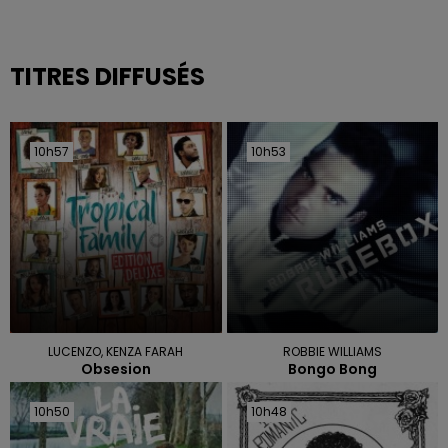
TITRES DIFFUSÉS
10h57
10h57
10h53
10h53
LUCENZO, KENZA FARAH
ROBBIE WILLIAMS
Obsesion
Bongo Bong
10h50
10h50
10h48
10h48