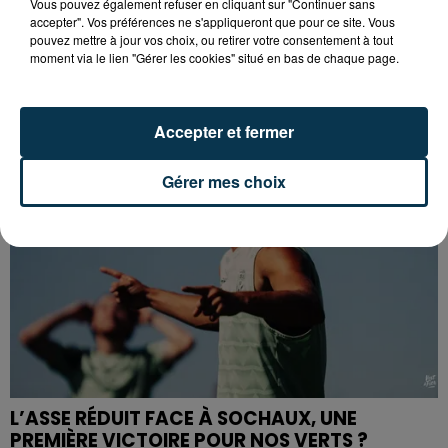
Vous pouvez également refuser en cliquant sur "Continuer sans
accepter". Vos préférences ne s'appliqueront que pour ce site. Vous
CYANOBACTÉRIES : LE PRÉFÊT PREND UN
pouvez mettre à jour vos choix, ou retirer votre consentement à tout
ARRÊTÉ POUR LES ACTIVITÉS DE...
moment via le lien "Gérer les cookies" situé en bas de chaque page.
Accepter et fermer
Gérer mes choix
L’ASSE RÉDUIT FACE À SOCHAUX, UNE
PREMIÈRE VICTOIRE POUR NOS VERTS ?