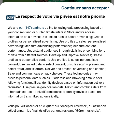
Continuer sans accepter
Le respect de votre vie privée est notre priorité
ASSE : UN COMMUNIQUÉ COMMUN POUR
We and
our (447) partners
do the following data processing based on
DEMANDER LE DÉPART DE PIERRE EKWAH
your consent and/or our legitimate interest: Store and/or access
information on a device; Use limited data to select advertising; Create
profiles for personalised advertising; Use profiles to select personalised
advertising; Measure advertising performance; Measure content
performance; Understand audiences through statistics or combinations
of data from different sources; Develop and improve services; Create
profiles to personalise content; Use profiles to select personalised
content; Use limited data to select content; Ensure security, prevent and
detect fraud, and fix errors; Deliver and present advertising and content;
Save and communicate privacy choices. These technologies may
process personal data such as IP address and browsing data to offer
following functionalities: Identify devices based on information actively
requested; Use precise geolocation data; Match and combine data from
other data sources; Link different devices; Identify devices based on
information transmitted automatically.
Vous pouvez accepter en cliquant sur "Accepter et fermer", ou affiner en
sélectionnant les finalités et/ou partenaires dans "Gérer mes choix".