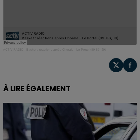
ACTIV RADIO
·
Basket : réactions après Chorale - Le Portel (89-86, J9)
À LIRE ÉGALEMENT