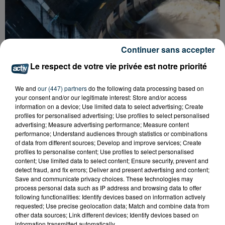
Continuer sans accepter
Le respect de votre vie privée est notre priorité
CYANOBACTÉRIES : LE PRÉFÊT PREND UN
We and
our (447) partners
do the following data processing based on
ARRÊTÉ POUR LES ACTIVITÉS DE...
your consent and/or our legitimate interest: Store and/or access
information on a device; Use limited data to select advertising; Create
profiles for personalised advertising; Use profiles to select personalised
advertising; Measure advertising performance; Measure content
performance; Understand audiences through statistics or combinations
of data from different sources; Develop and improve services; Create
profiles to personalise content; Use profiles to select personalised
content; Use limited data to select content; Ensure security, prevent and
detect fraud, and fix errors; Deliver and present advertising and content;
Save and communicate privacy choices. These technologies may
process personal data such as IP address and browsing data to offer
following functionalities: Identify devices based on information actively
requested; Use precise geolocation data; Match and combine data from
other data sources; Link different devices; Identify devices based on
information transmitted automatically.