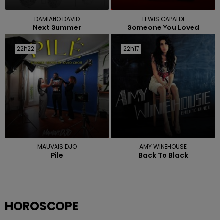
DAMIANO DAVID
LEWIS CAPALDI
Next Summer
Someone You Loved
22h22
22h22
22h17
22h17
MAUVAIS DJO
AMY WINEHOUSE
Pile
Back To Black
HOROSCOPE