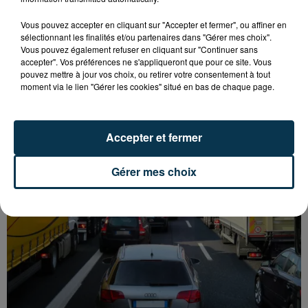
Vous pouvez accepter en cliquant sur "Accepter et fermer", ou affiner en
sélectionnant les finalités et/ou partenaires dans "Gérer mes choix".
Vous pouvez également refuser en cliquant sur "Continuer sans
accepter". Vos préférences ne s'appliqueront que pour ce site. Vous
L’ASSE RÉDUIT FACE À SOCHAUX, UNE
pouvez mettre à jour vos choix, ou retirer votre consentement à tout
PREMIÈRE VICTOIRE POUR NOS VERTS ?
moment via le lien "Gérer les cookies" situé en bas de chaque page.
Accepter et fermer
Gérer mes choix