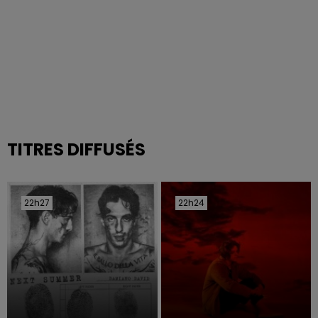
TITRES DIFFUSÉS
22h27
22h27
22h24
22h24