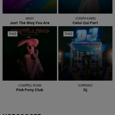
MILKY
JOSEPH KAMEL
Just The Way You Are
Celui Qui Part
7h03
7h03
7h00
7h00
CHAPPELL ROAN
SOPRANO
Pink Pony Club
Dj