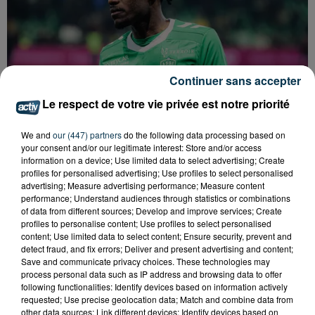
Continuer sans accepter
Le respect de votre vie privée est notre priorité
We and
our (447) partners
do the following data processing based on
your consent and/or our legitimate interest: Store and/or access
information on a device; Use limited data to select advertising; Create
profiles for personalised advertising; Use profiles to select personalised
ASSE : UN COMMUNIQUÉ COMMUN POUR
advertising; Measure advertising performance; Measure content
DEMANDER LE DÉPART DE PIERRE EKWAH
performance; Understand audiences through statistics or combinations
of data from different sources; Develop and improve services; Create
profiles to personalise content; Use profiles to select personalised
content; Use limited data to select content; Ensure security, prevent and
detect fraud, and fix errors; Deliver and present advertising and content;
Save and communicate privacy choices. These technologies may
process personal data such as IP address and browsing data to offer
following functionalities: Identify devices based on information actively
requested; Use precise geolocation data; Match and combine data from
other data sources; Link different devices; Identify devices based on