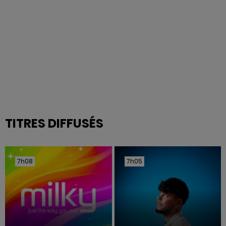
TITRES DIFFUSÉS
7h08
7h08
7h05
7h05