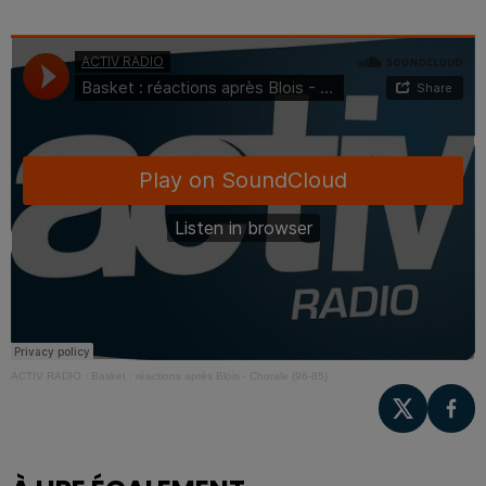
ACTIV RADIO
·
Basket : réactions après Blois - Chorale (96-85)