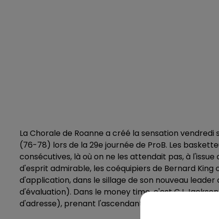
La Chorale de Roanne a créé la sensation vendredi s
(76-78) lors de la 29e journée de ProB. Les basketteu
consécutives, là où on ne les attendait pas, à l'issu
d'esprit admirable, les coéquipiers de Bernard King 
d'application, dans le sillage de son nouveau leader 
d'évaluation). Dans le money time, c'est CJ Jackson qu
d'adresse), prenant l'ascendant sur le "baby Shaq" 