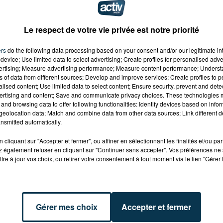
urnées de la fin de la saison régulière, avant de recevoir
Le respect de votre vie privée est notre priorité
ers
do the following data processing based on your consent and/or our legitimate int
device; Use limited data to select advertising; Create profiles for personalised adver
vertising; Measure advertising performance; Measure content performance; Unders
ns of data from different sources; Develop and improve services; Create profiles to 
alised content; Use limited data to select content; Ensure security, prevent and detect
ertising and content; Save and communicate privacy choices. These technologies
and browsing data to offer following functionalities: Identify devices based on infor
eolocation data; Match and combine data from other data sources; Link different de
nsmitted automatically.
cliquant sur "Accepter et fermer", ou affiner en sélectionnant les finalités et/ou pa
 également refuser en cliquant sur "Continuer sans accepter". Vos préférences ne 
tre à jour vos choix, ou retirer votre consentement à tout moment via le lien "Gérer 
Gérer mes choix
Accepter et fermer
NNE : DÉPART DE
ASSE : UN COMMUNIQUÉ