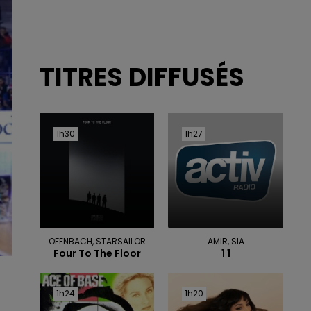
TITRES DIFFUSÉS
1h30
1h30
1h27
1h27
OFENBACH, STARSAILOR
AMIR, SIA
Four To The Floor
1 1
1h24
1h24
1h20
1h20