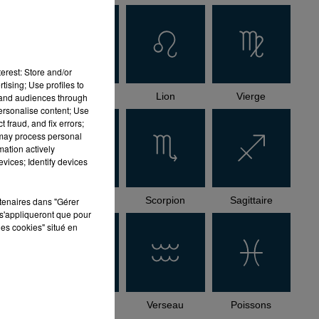
erest: Store and/or
tising; Use profiles to
Cancer
Lion
Vierge
tand audiences through
personalise content; Use
 fraud, and fix errors;
 may process personal
mation actively
vices; Identify devices
Balance
Scorpion
Sagittaire
rtenaires dans "Gérer
s'appliqueront que pour
les cookies" situé en
Capricorne
Verseau
Poissons