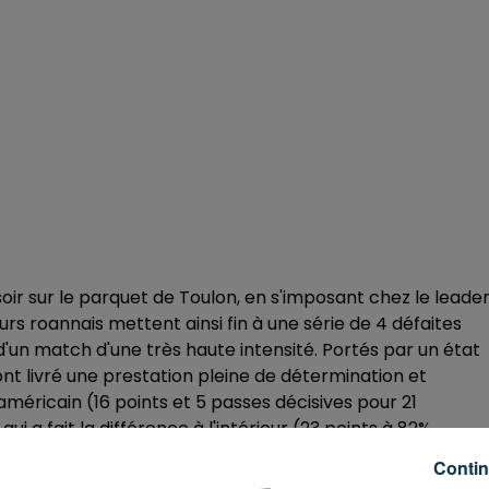
oir sur le parquet de Toulon, en s'imposant chez le leade
rs roannais mettent ainsi fin à une série de 4 défaites
e d'un match d'une très haute intensité. Portés par un état
ont livré une prestation pleine de détermination et
américain (16 points et 5 passes décisives pour 21
i a fait la différence à l'intérieur (23 points à 82%
du HTV, Davante Gardner (18 pts).
Contin