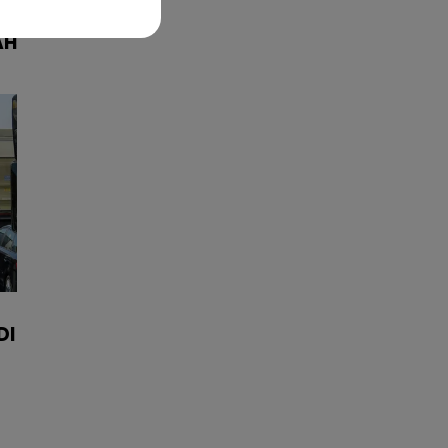
R
AH
DI