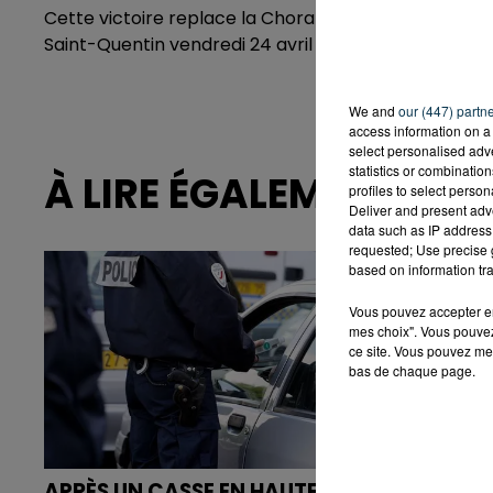
Cette victoire replace la Chorale à la 8e place à 5 jo
Saint-Quentin vendredi 24 avril à la Halle.
We and
our (447) partn
access information on a 
select personalised ad
statistics or combinatio
À LIRE ÉGALEMENT
profiles to select person
Deliver and present adv
data such as IP address 
requested; Use precise g
based on information tra
Vous pouvez accepter en 
mes choix". Vous pouvez
ce site. Vous pouvez met
bas de chaque page.
APRÈS UN CASSE EN HAUTE-
SAINT-ETIE