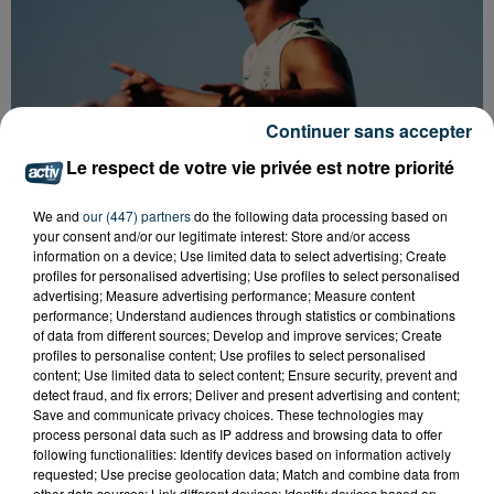
Continuer sans accepter
Le respect de votre vie privée est notre priorité
We and
our (447) partners
do the following data processing based on
L’ASSE RÉDUIT FACE À SOCHAUX, UNE
your consent and/or our legitimate interest: Store and/or access
PREMIÈRE VICTOIRE POUR NOS VERTS ?
information on a device; Use limited data to select advertising; Create
profiles for personalised advertising; Use profiles to select personalised
advertising; Measure advertising performance; Measure content
performance; Understand audiences through statistics or combinations
of data from different sources; Develop and improve services; Create
profiles to personalise content; Use profiles to select personalised
content; Use limited data to select content; Ensure security, prevent and
detect fraud, and fix errors; Deliver and present advertising and content;
Save and communicate privacy choices. These technologies may
process personal data such as IP address and browsing data to offer
following functionalities: Identify devices based on information actively
requested; Use precise geolocation data; Match and combine data from
other data sources; Link different devices; Identify devices based on