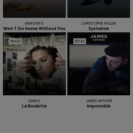
MAROON 5
CHRISTOPHE WILLEM
Won T Go Home Without You
Systaime
15h23
15h23
15h20
15h20
DIAM S
JAMES ARTHUR
La Boulette
Impossible