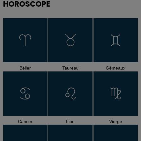
HOROSCOPE
Bélier
Taureau
Gémeaux
Cancer
Lion
Vierge