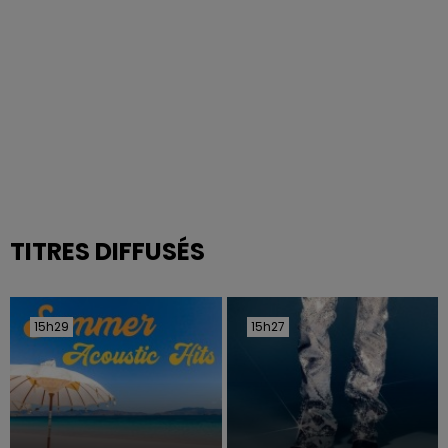
TITRES DIFFUSÉS
15h29
15h29
15h27
15h27