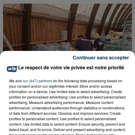
Continuer sans accepter
Le respect de votre vie privée est notre priorité
We and
our (447) partners
do the following data processing based on
your consent and/or our legitimate interest: Store and/or access
information on a device; Use limited data to select advertising; Create
profiles for personalised advertising; Use profiles to select personalised
advertising; Measure advertising performance; Measure content
INCENDIE : L'ONG STÉPHANOISE PHF
performance; Understand audiences through statistics or combinations
TOUJOURS AU CHEVET DES HABITANTS...
of data from different sources; Develop and improve services; Create
profiles to personalise content; Use profiles to select personalised
content; Use limited data to select content; Ensure security, prevent and
detect fraud, and fix errors; Deliver and present advertising and content;
Save and communicate privacy choices. These technologies may