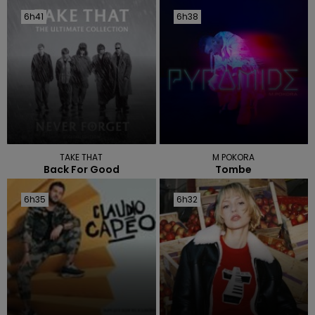
6h41
6h41
6h38
6h38
TAKE THAT
M POKORA
Back For Good
Tombe
6h35
6h35
6h32
6h32