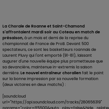
La Chorale de Roanne et Saint-Chamond
s'affrontaient mardi soir au Coteau en match de
présaison,
à un mois et demi de la reprise du
championnat de France de ProB. Devant 500
spectateurs, ce sont les basketteurs roannais de
Laurent Pluvy qui l'ont emporté (91-81), laissant
augurer d'une nouvelle équipe plus prometteuse que
sa devancière, maintenue in-extremis la saison
dernière.
Le nouvel entraîneur choralien
fait le point
sur la bonne impression par sa nouvelle formation
(deux victoires en deux matchs) :
[soundcloud
url="https://api.soundcloud.com/tracks/280656319"
params="color=ff5500&auto_play=false&hide_rela