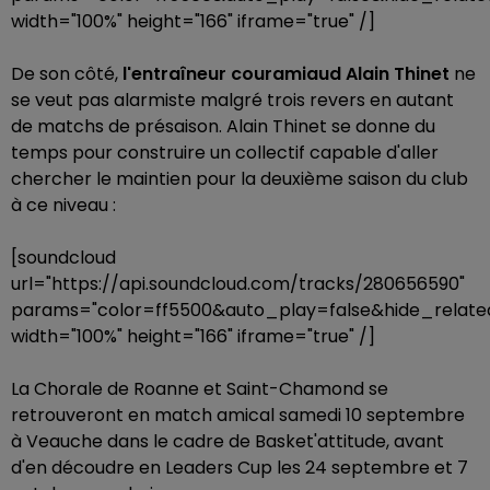
width="100%" height="166" iframe="true" /]
De son côté,
l'entraîneur couramiaud Alain Thinet
ne
se veut pas alarmiste malgré trois revers en autant
de matchs de présaison. Alain Thinet se donne du
temps pour construire un collectif capable d'aller
chercher le maintien pour la deuxième saison du club
à ce niveau :
[soundcloud
url="https://api.soundcloud.com/tracks/280656590"
params="color=ff5500&auto_play=false&hide_rela
width="100%" height="166" iframe="true" /]
La Chorale de Roanne et Saint-Chamond se
retrouveront en match amical samedi 10 septembre
à Veauche dans le cadre de Basket'attitude, avant
d'en découdre en Leaders Cup les 24 septembre et 7