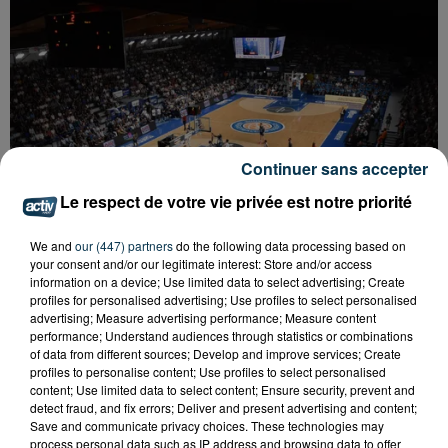
Continuer sans accepter
Le respect de votre vie privée est notre priorité
We and
our (447) partners
do the following data processing based on
your consent and/or our legitimate interest: Store and/or access
information on a device; Use limited data to select advertising; Create
profiles for personalised advertising; Use profiles to select personalised
advertising; Measure advertising performance; Measure content
BASKET : ZORAN CVJETKOVIC REVIENT SUR LA
performance; Understand audiences through statistics or combinations
FOLLE SAISON DE LA CHORALE
of data from different sources; Develop and improve services; Create
profiles to personalise content; Use profiles to select personalised
content; Use limited data to select content; Ensure security, prevent and
detect fraud, and fix errors; Deliver and present advertising and content;
Save and communicate privacy choices. These technologies may
process personal data such as IP address and browsing data to offer