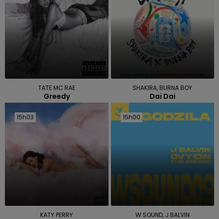
TATE MC RAE
SHAKIRA, BURNA BOY
Greedy
Dai Dai
15h03
15h03
15h00
15h00
KATY PERRY
W SOUND, J BALVIN