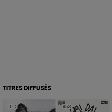
TITRES DIFFUSÉS
15h10
15h10
15h07
15h07