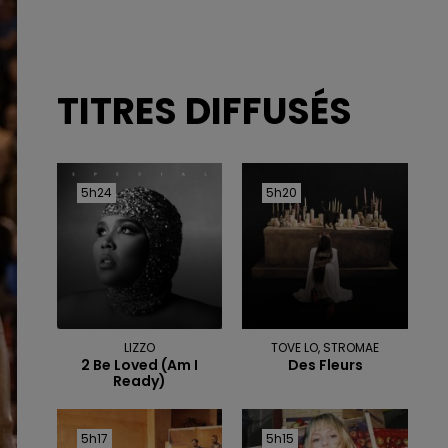
TITRES DIFFUSÉS
5h24
5h24
5h20
5h20
LIZZO
TOVE LO, STROMAE
2 Be Loved (am I
Des Fleurs
Ready)
5h17
5h17
5h15
5h15