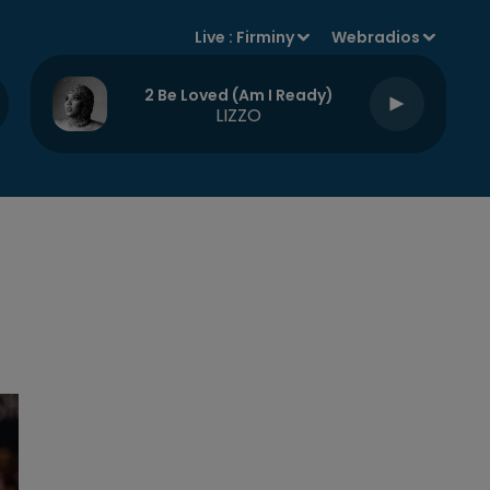
Live :
Firminy
Webradios
2 Be Loved (am I Ready)
LIZZO