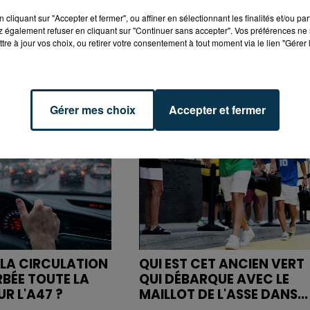
cliquant sur "Accepter et fermer", ou affiner en sélectionnant les finalités et/ou pa
 également refuser en cliquant sur "Continuer sans accepter". Vos préférences ne 
tre à jour vos choix, ou retirer votre consentement à tout moment via le lien "Gérer 
Gérer mes choix
Accepter et fermer
LA CIRCULATION
QUI EST CET ANCIEN VERT
RBÉE TOUTE LA
QUI DÉBARQUE AVEC LE
R L'A47 ?
MAILLOT DE L'ASSE DANS...