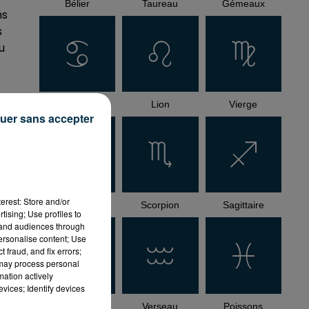
Bélier
Taureau
Gémeaux
ns
s
u
Cancer
Lion
Vierge
uer sans accepter
erest: Store and/or
Balance
Scorpion
Sagittaire
tising; Use profiles to
tand audiences through
personalise content; Use
 fraud, and fix errors;
 may process personal
mation actively
vices; Identify devices
Capricorne
Verseau
Poissons