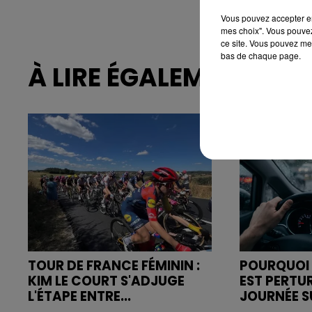
Vous pouvez accepter en 
mes choix". Vous pouvez
ce site. Vous pouvez met
bas de chaque page.
À LIRE ÉGALEMENT
TOUR DE FRANCE FÉMININ :
POURQUOI 
KIM LE COURT S'ADJUGE
EST PERTU
L'ÉTAPE ENTRE...
JOURNÉE SU