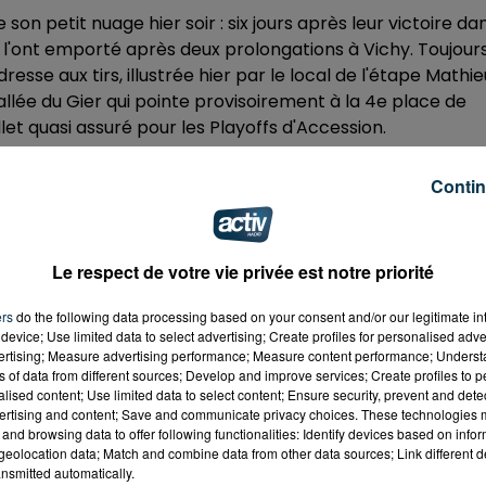
n petit nuage hier soir : six jours après leur victoire da
 l'ont emporté après deux prolongations à Vichy. Toujour
resse aux tirs, illustrée hier par le local de l'étape Mathie
Vallée du Gier qui pointe provisoirement à la 4e place de
llet quasi assuré pour les Playoffs d'Accession.
VG
Contin
Le respect de votre vie privée est notre priorité
s hommes d'Alain Thinet :
Saint-Chamond ne serait de
aute de centre de formation
. Ce n'est pas ça toutefois qui
ers
do the following data processing based on your consent and/or our legitimate int
qui pourraient bien recroiser les Roannais en phase finale
device; Use limited data to select advertising; Create profiles for personalised adver
ne leur donnent un coup de pouce sur la fin de saison en
vertising; Measure advertising performance; Measure content performance; Unders
ns of data from different sources; Develop and improve services; Create profiles to 
dernière journée.
alised content; Use limited data to select content; Ensure security, prevent and detect
ertising and content; Save and communicate privacy choices. These technologies
17 heures à la Halle André-Vacheresse :
un match à
and browsing data to offer following functionalities: Identify devices based on infor
eolocation data; Match and combine data from other data sources; Link different de
annaise d'Activ (101.6 FM) et en simultané sur LNB TV.
nsmitted automatically.