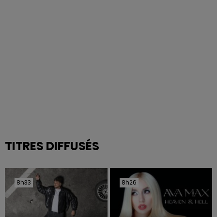
TITRES DIFFUSÉS
8h33
8h33
8h26
8h26