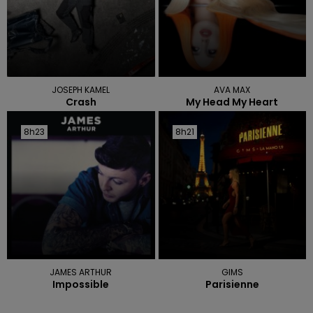
JOSEPH KAMEL
AVA MAX
Crash
My Head My Heart
8h23
8h23
8h21
8h21
JAMES ARTHUR
GIMS
Impossible
Parisienne