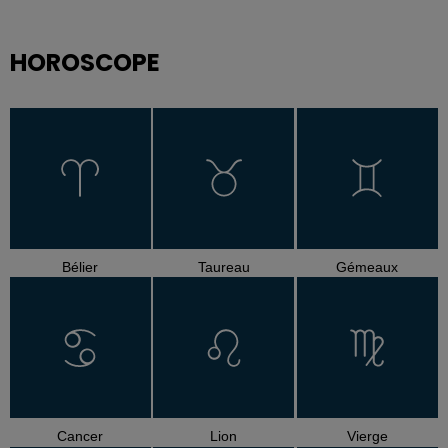
HOROSCOPE
Bélier
Taureau
Gémeaux
Cancer
Lion
Vierge