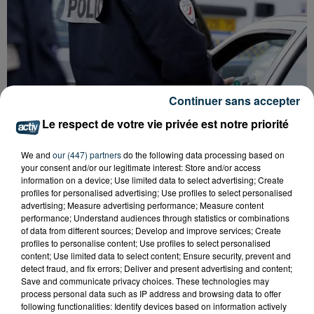
Continuer sans accepter
Le respect de votre vie privée est notre priorité
We and
our (447) partners
do the following data processing based on
your consent and/or our legitimate interest: Store and/or access
information on a device; Use limited data to select advertising; Create
profiles for personalised advertising; Use profiles to select personalised
advertising; Measure advertising performance; Measure content
performance; Understand audiences through statistics or combinations
APRÈS UN CASSE EN HAUTE-LOIRE, LES
of data from different sources; Develop and improve services; Create
VOLEURS ARRÊTÉS À...
profiles to personalise content; Use profiles to select personalised
content; Use limited data to select content; Ensure security, prevent and
detect fraud, and fix errors; Deliver and present advertising and content;
Save and communicate privacy choices. These technologies may
process personal data such as IP address and browsing data to offer
following functionalities: Identify devices based on information actively