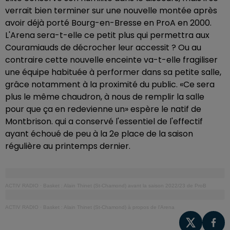
verrait bien terminer sur une nouvelle montée après
avoir déjà porté Bourg-en-Bresse en ProA en 2000.
L'Arena sera-t-elle ce petit plus qui permettra aux
Couramiauds de décrocher leur accessit ? Ou au
contraire cette nouvelle enceinte va-t-elle fragiliser
une équipe habituée à performer dans sa petite salle,
grâce notamment à la proximité du public. «Ce sera
plus le même chaudron, à nous de remplir la salle
pour que ça en redevienne un» espère le natif de
Montbrison. qui a conservé l'essentiel de l'effectif
ayant échoué de peu à la 2e place de la saison
régulière au printemps dernier.
ACTIV RADIO
·
Basket : Alain Thinet (St-Chamond) avant la saison 2022/23 de ProB
ACTIV RADIO
·
Basket : Alain Thinet (St-Chamond) à propos de l'Arena