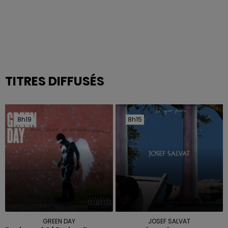
TITRES DIFFUSÉS
8h19
8h19
8h15
8h15
GREEN DAY
JOSEF SALVAT