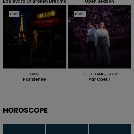
Boulevard Of Broken Dreams
Open Season
8h13
8h13
8h09
8h09
GIMS
JOSEPH KAMEL, DAYSY
Parisienne
Par Coeur
HOROSCOPE