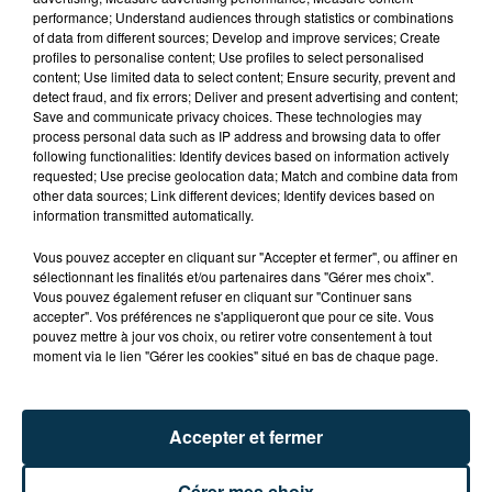
performance; Understand audiences through statistics or combinations
of data from different sources; Develop and improve services; Create
profiles to personalise content; Use profiles to select personalised
content; Use limited data to select content; Ensure security, prevent and
detect fraud, and fix errors; Deliver and present advertising and content;
Save and communicate privacy choices. These technologies may
CYANOBACTÉRIES : LE PRÉFÊT PREND UN
process personal data such as IP address and browsing data to offer
ARRÊTÉ POUR LES ACTIVITÉS DE...
following functionalities: Identify devices based on information actively
requested; Use precise geolocation data; Match and combine data from
other data sources; Link different devices; Identify devices based on
information transmitted automatically.
Vous pouvez accepter en cliquant sur "Accepter et fermer", ou affiner en
sélectionnant les finalités et/ou partenaires dans "Gérer mes choix".
Vous pouvez également refuser en cliquant sur "Continuer sans
accepter". Vos préférences ne s'appliqueront que pour ce site. Vous
pouvez mettre à jour vos choix, ou retirer votre consentement à tout
moment via le lien "Gérer les cookies" situé en bas de chaque page.
Accepter et fermer
Gérer mes choix