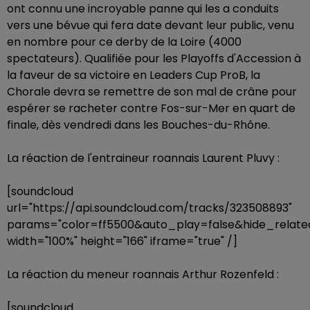
ont connu une incroyable panne qui les a conduits
vers une bévue qui fera date devant leur public, venu
en nombre pour ce derby de la Loire (4000
spectateurs). Qualifiée pour les Playoffs d'Accession à
la faveur de sa victoire en Leaders Cup ProB, la
Chorale devra se remettre de son mal de crâne pour
espérer se racheter contre Fos-sur-Mer en quart de
finale, dès vendredi dans les Bouches-du-Rhône.
La réaction de l'entraineur roannais Laurent Pluvy :
[soundcloud
url="https://api.soundcloud.com/tracks/323508893"
params="color=ff5500&auto_play=false&hide_rela
width="100%" height="166" iframe="true" /]
La réaction du meneur roannais Arthur Rozenfeld :
[soundcloud