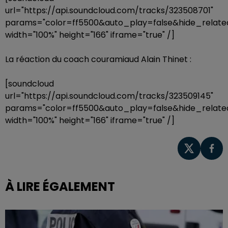
url="https://api.soundcloud.com/tracks/323508701"
params="color=ff5500&auto_play=false&hide_rela
width="100%" height="166" iframe="true" /]
La réaction du coach couramiaud Alain Thinet :
[soundcloud
url="https://api.soundcloud.com/tracks/323509145"
params="color=ff5500&auto_play=false&hide_rela
width="100%" height="166" iframe="true" /]
À LIRE ÉGALEMENT