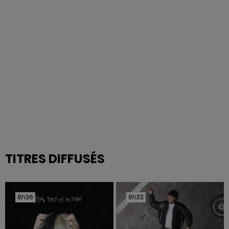
TITRES DIFFUSÉS
8h36
8h36
8h33
8h33