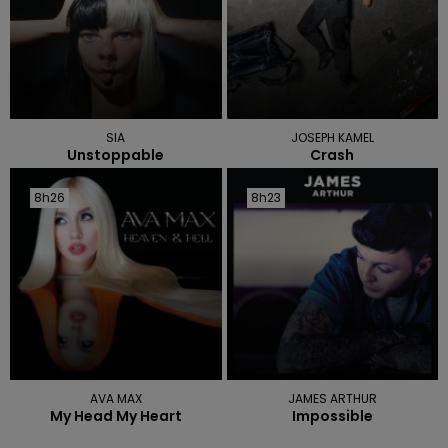
SIA
JOSEPH KAMEL
Unstoppable
Crash
8h26
8h26
8h23
8h23
AVA MAX
JAMES ARTHUR
My Head My Heart
Impossible