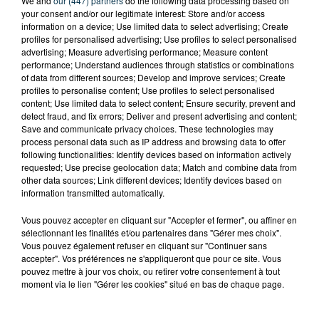
We and
our (447) partners
do the following data processing based on
your consent and/or our legitimate interest: Store and/or access
information on a device; Use limited data to select advertising; Create
profiles for personalised advertising; Use profiles to select personalised
advertising; Measure advertising performance; Measure content
performance; Understand audiences through statistics or combinations
of data from different sources; Develop and improve services; Create
profiles to personalise content; Use profiles to select personalised
content; Use limited data to select content; Ensure security, prevent and
detect fraud, and fix errors; Deliver and present advertising and content;
Save and communicate privacy choices. These technologies may
process personal data such as IP address and browsing data to offer
following functionalities: Identify devices based on information actively
requested; Use precise geolocation data; Match and combine data from
other data sources; Link different devices; Identify devices based on
SAINT-ETIENNE : DÉPART DE FEU RUE ROGER
information transmitted automatically.
SALENGRO, LE SECTEUR À ÉVITER
Vous pouvez accepter en cliquant sur "Accepter et fermer", ou affiner en
sélectionnant les finalités et/ou partenaires dans "Gérer mes choix".
Vous pouvez également refuser en cliquant sur "Continuer sans
accepter". Vos préférences ne s'appliqueront que pour ce site. Vous
pouvez mettre à jour vos choix, ou retirer votre consentement à tout
moment via le lien "Gérer les cookies" situé en bas de chaque page.