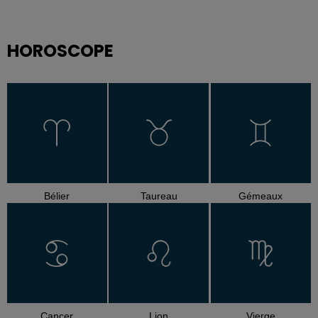
HOROSCOPE
Bélier
Taureau
Gémeaux
Cancer
Lion
Vierge