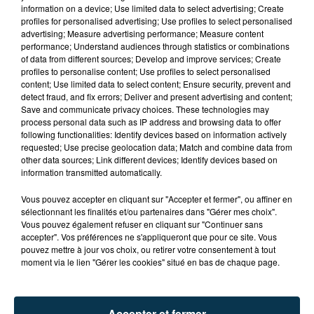
information on a device; Use limited data to select advertising; Create
profiles for personalised advertising; Use profiles to select personalised
advertising; Measure advertising performance; Measure content
performance; Understand audiences through statistics or combinations
of data from different sources; Develop and improve services; Create
profiles to personalise content; Use profiles to select personalised
content; Use limited data to select content; Ensure security, prevent and
detect fraud, and fix errors; Deliver and present advertising and content;
Save and communicate privacy choices. These technologies may
process personal data such as IP address and browsing data to offer
following functionalities: Identify devices based on information actively
requested; Use precise geolocation data; Match and combine data from
other data sources; Link different devices; Identify devices based on
information transmitted automatically.
TITRES DIFFUSÉS
Vous pouvez accepter en cliquant sur "Accepter et fermer", ou affiner en
sélectionnant les finalités et/ou partenaires dans "Gérer mes choix".
Vous pouvez également refuser en cliquant sur "Continuer sans
22h00
22h00
21h56
21h56
accepter". Vos préférences ne s'appliqueront que pour ce site. Vous
pouvez mettre à jour vos choix, ou retirer votre consentement à tout
moment via le lien "Gérer les cookies" situé en bas de chaque page.
Accepter et fermer