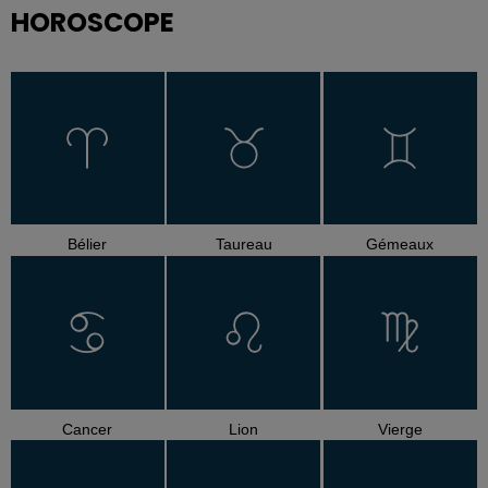
HOROSCOPE
Bélier
Taureau
Gémeaux
Cancer
Lion
Vierge