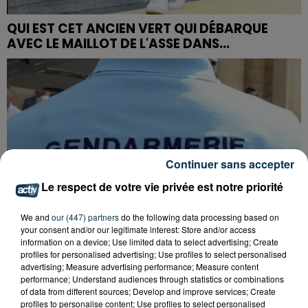
QUI EST CET ANCIEN VERT QUI DÉBARQUE
AVEC LE MAILLOT DE L'ASSE DANS...
Continuer sans accepter
Le respect de votre vie privée est notre priorité
We and
our (447) partners
do the following data processing based on
your consent and/or our legitimate interest: Store and/or access
information on a device; Use limited data to select advertising; Create
profiles for personalised advertising; Use profiles to select personalised
advertising; Measure advertising performance; Measure content
performance; Understand audiences through statistics or combinations
FOREZTIVAL : DROGUÉ ET TENANT DES
of data from different sources; Develop and improve services; Create
profiles to personalise content; Use profiles to select personalised