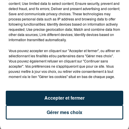
PROPOS DÉPLACÉS, UN FESTIVALIER A...
content; Use limited data to select content; Ensure security, prevent and
detect fraud, and fix errors; Deliver and present advertising and content;
Save and communicate privacy choices. These technologies may
process personal data such as IP address and browsing data to offer
following functionalities: Identify devices based on information actively
requested; Use precise geolocation data; Match and combine data from
other data sources; Link different devices; Identify devices based on
information transmitted automatically.
Vous pouvez accepter en cliquant sur "Accepter et fermer", ou affiner en
sélectionnant les finalités et/ou partenaires dans "Gérer mes choix".
Vous pouvez également refuser en cliquant sur "Continuer sans
accepter". Vos préférences ne s'appliqueront que pour ce site. Vous
pouvez mettre à jour vos choix, ou retirer votre consentement à tout
moment via le lien "Gérer les cookies" situé en bas de chaque page.
Accepter et fermer
SAINT-ETIENNE : UN ENFANT DÉCÈDE APRÈS
UNE CHUTE DU 8E ÉTAGE
Gérer mes choix