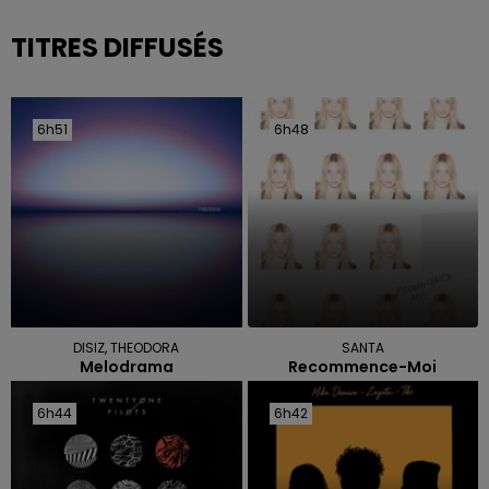
TITRES DIFFUSÉS
6h51
6h51
6h48
6h48
DISIZ, THEODORA
SANTA
Melodrama
Recommence-Moi
6h44
6h44
6h42
6h42