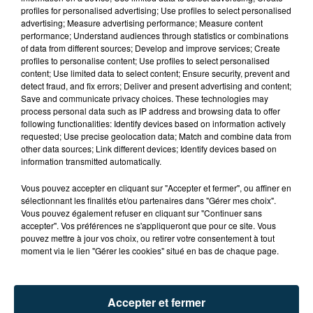
profiles for personalised advertising; Use profiles to select personalised
advertising; Measure advertising performance; Measure content
performance; Understand audiences through statistics or combinations
of data from different sources; Develop and improve services; Create
profiles to personalise content; Use profiles to select personalised
content; Use limited data to select content; Ensure security, prevent and
detect fraud, and fix errors; Deliver and present advertising and content;
Save and communicate privacy choices. These technologies may
process personal data such as IP address and browsing data to offer
following functionalities: Identify devices based on information actively
requested; Use precise geolocation data; Match and combine data from
other data sources; Link different devices; Identify devices based on
TITRES DIFFUSÉS
information transmitted automatically.
Vous pouvez accepter en cliquant sur "Accepter et fermer", ou affiner en
sélectionnant les finalités et/ou partenaires dans "Gérer mes choix".
Vous pouvez également refuser en cliquant sur "Continuer sans
22h58
22h58
22h00
22h00
accepter". Vos préférences ne s'appliqueront que pour ce site. Vous
pouvez mettre à jour vos choix, ou retirer votre consentement à tout
moment via le lien "Gérer les cookies" situé en bas de chaque page.
Accepter et fermer