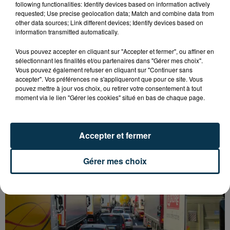
following functionalities: Identify devices based on information actively
requested; Use precise geolocation data; Match and combine data from
other data sources; Link different devices; Identify devices based on
information transmitted automatically.
Vous pouvez accepter en cliquant sur "Accepter et fermer", ou affiner en
sélectionnant les finalités et/ou partenaires dans "Gérer mes choix".
Vous pouvez également refuser en cliquant sur "Continuer sans
accepter". Vos préférences ne s'appliqueront que pour ce site. Vous
pouvez mettre à jour vos choix, ou retirer votre consentement à tout
moment via le lien "Gérer les cookies" situé en bas de chaque page.
L’ASSE RÉDUIT FACE À SOCHAUX, UNE
PREMIÈRE VICTOIRE POUR NOS VERTS ?
Accepter et fermer
Gérer mes choix