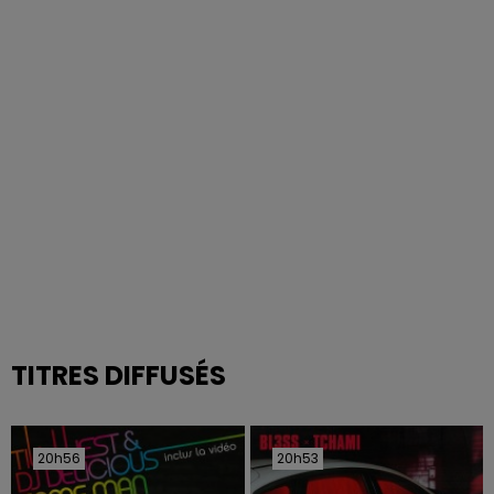
TITRES DIFFUSÉS
20h56
20h56
20h53
20h53