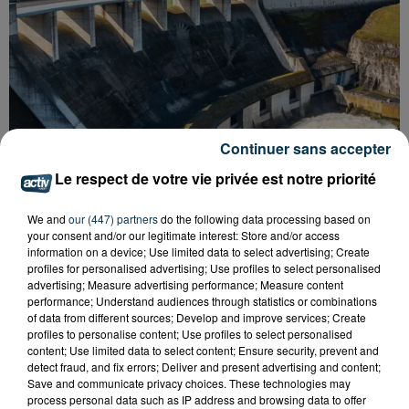
Continuer sans accepter
Le respect de votre vie privée est notre priorité
We and
our (447) partners
do the following data processing based on
your consent and/or our legitimate interest: Store and/or access
information on a device; Use limited data to select advertising; Create
CYANOBACTÉRIES : LE PRÉFÊT PREND UN
profiles for personalised advertising; Use profiles to select personalised
advertising; Measure advertising performance; Measure content
ARRÊTÉ POUR LES ACTIVITÉS DE...
performance; Understand audiences through statistics or combinations
of data from different sources; Develop and improve services; Create
profiles to personalise content; Use profiles to select personalised
content; Use limited data to select content; Ensure security, prevent and
detect fraud, and fix errors; Deliver and present advertising and content;
Save and communicate privacy choices. These technologies may
process personal data such as IP address and browsing data to offer