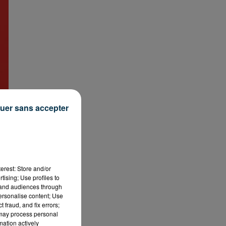
uer sans accepter
erest: Store and/or
tising; Use profiles to
tand audiences through
personalise content; Use
 fraud, and fix errors;
 may process personal
mation actively