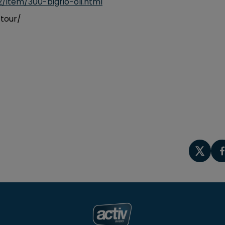
/item/300-bigflo-oli.html
tour/