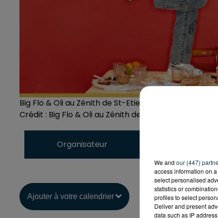
Big Flo & Oli au Zénith de St-Etienne
Crédit :
Big Flo & Oli au Zénith de St-Etienne
C'Kel Prod ?
Organisateur
https://www.ckel
We and
our (447) partn
access information on a 
select personalised ad
statistics or combinatio
Ajouter à votre calendrier
profiles to select person
Deliver and present adv
data such as IP address 