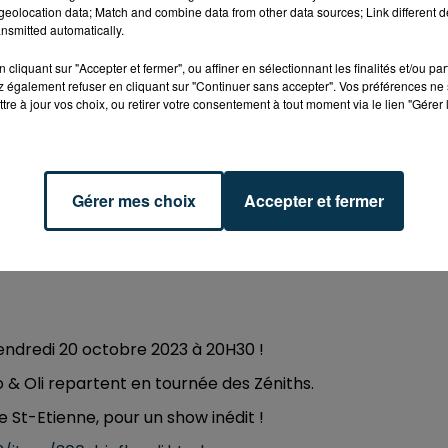
eolocation data; Match and combine data from other data sources; Link different de
nsmitted automatically.
3 à 20h30
3 à 23h00
cliquant sur "Accepter et fermer", ou affiner en sélectionnant les finalités et/ou pa
 également refuser en cliquant sur "Continuer sans accepter". Vos préférences ne 
tre à jour vos choix, ou retirer votre consentement à tout moment via le lien "Gérer 
ne
Gérer mes choix
Accepter et fermer
vendredi 20 octobre 2023 à 20H30 !
o & Oli repartent en tournée des Zéniths.
e St-Etienne, pour un show inédit !