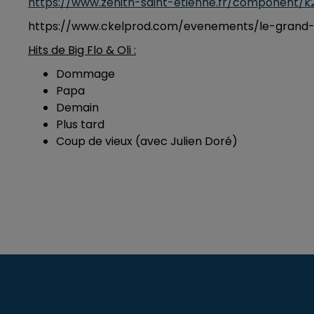
https://www.zenith-saint-etienne.fr/component/k2
https://www.ckelprod.com/evenements/le-grand-
Hits de Big Flo & Oli :
Dommage
Papa
Demain
Plus tard
Coup de vieux (avec Julien Doré)