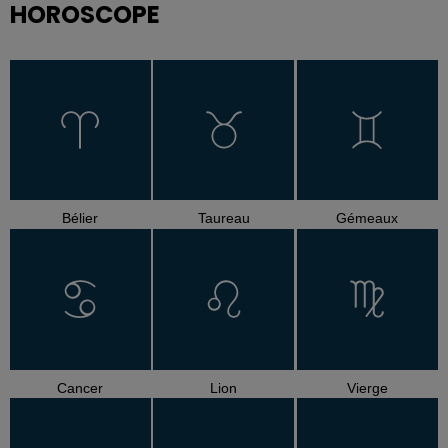
HOROSCOPE
Bélier
Taureau
Gémeaux
Cancer
Lion
Vierge