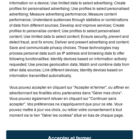
information on a device; Use limited data to select advertising; Create
profiles for personalised advertising; Use profiles to select personalised
advertising; Measure advertising performance; Measure content
performance; Understand audiences through statistics or combinations
of data from different sources; Develop and improve services; Create
profiles to personalise content; Use profiles to select personalised
content; Use limited data to select content; Ensure security, prevent and
detect fraud, and fix errors; Deliver and present advertising and content;
Save and communicate privacy choices. These technologies may
process personal data such as IP address and browsing data to offer
following functionalities: Identify devices based on information actively
requested; Use precise geolocation data; Match and combine data from
other data sources; Link different devices; Identify devices based on
information transmitted automatically.
TITRES DIFFUSÉS
Vous pouvez accepter en cliquant sur "Accepter et fermer", ou affiner en
sélectionnant les finalités et/ou partenaires dans "Gérer mes choix".
Vous pouvez également refuser en cliquant sur "Continuer sans
8h36
8h36
8h33
8h33
accepter". Vos préférences ne s'appliqueront que pour ce site. Vous
pouvez mettre à jour vos choix, ou retirer votre consentement à tout
moment via le lien "Gérer les cookies" situé en bas de chaque page.
Accepter et fermer