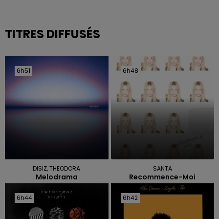
TITRES DIFFUSÉS
6h51
6h51
6h48
6h48
DISIZ, THEODORA
SANTA
Melodrama
Recommence-Moi
6h44
6h44
6h42
6h42