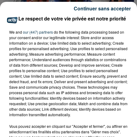
BASKET : LA CHORALE INTRAITABLE JUSQU'AU
Continuer sans accepter
BOUT
Le respect de votre vie privée est notre priorité
We and
our (447) partners
do the following data processing based on
your consent and/or our legitimate interest: Store and/or access
information on a device; Use limited data to select advertising; Create
profiles for personalised advertising; Use profiles to select personalised
advertising; Measure advertising performance; Measure content
performance; Understand audiences through statistics or combinations
of data from different sources; Develop and improve services; Create
profiles to personalise content; Use profiles to select personalised
content; Use limited data to select content; Ensure security, prevent and
detect fraud, and fix errors; Deliver and present advertising and content;
Save and communicate privacy choices. These technologies may
process personal data such as IP address and browsing data to offer
following functionalities: Identify devices based on information actively
requested; Use precise geolocation data; Match and combine data from
other data sources; Link different devices; Identify devices based on
information transmitted automatically.
BASKET : LA CHORALE MAITRE DU DERBY DE LA
Vous pouvez accepter en cliquant sur "Accepter et fermer", ou affiner en
LOIRE
sélectionnant les finalités et/ou partenaires dans "Gérer mes choix".