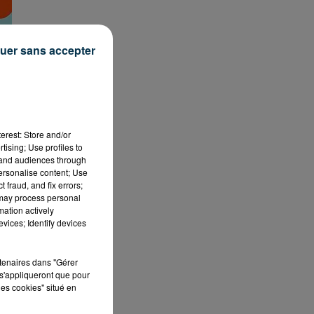
uer sans accepter
erest: Store and/or
tising; Use profiles to
tand audiences through
personalise content; Use
 fraud, and fix errors;
 may process personal
mation actively
vices; Identify devices
rtenaires dans "Gérer
s'appliqueront que pour
les cookies" situé en