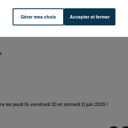
Gérer mes choix
Accepter et fermer
10h00
19h00
e
 les jeudi 19, vendredi 20 et samedi 21 juin 2025 !