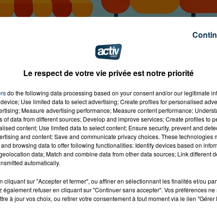
Contin
Le respect de votre vie privée est notre priorité
ers
do the following data processing based on your consent and/or our legitimate int
device; Use limited data to select advertising; Create profiles for personalised adver
vertising; Measure advertising performance; Measure content performance; Unders
ns of data from different sources; Develop and improve services; Create profiles to 
alised content; Use limited data to select content; Ensure security, prevent and detect
ertising and content; Save and communicate privacy choices. These technologies
and browsing data to offer following functionalities: Identify devices based on infor
eolocation data; Match and combine data from other data sources; Link different de
ommerçants et Artisans de La Talaudière)
nsmitted automatically.
cliquant sur "Accepter et fermer", ou affiner en sélectionnant les finalités et/ou pa
 également refuser en cliquant sur "Continuer sans accepter". Vos préférences ne 
tre à jour vos choix, ou retirer votre consentement à tout moment via le lien "Gérer 