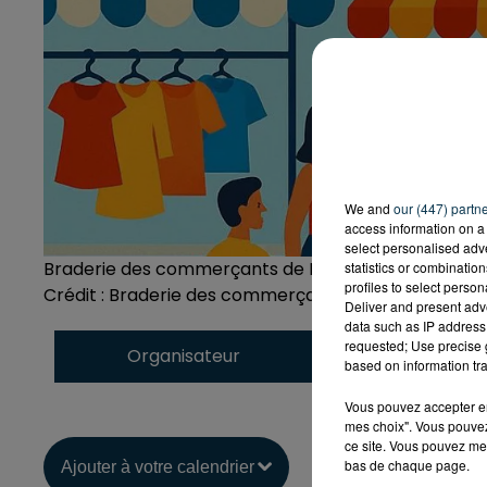
We and
our (447) partn
access information on a 
select personalised ad
Braderie des commerçants de La Talaudière
statistics or combinatio
profiles to select person
Crédit :
Braderie des commerçants de La Talaudière
Deliver and present adv
data such as IP address 
requested; Use precise g
Organisateur
UCAT (Union des C
based on information tra
Vous pouvez accepter en 
mes choix". Vous pouvez
ce site. Vous pouvez met
bas de chaque page.
Ajouter à votre calendrier