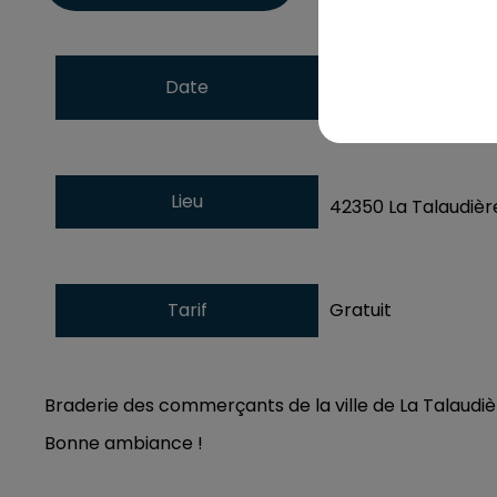
du
19 juin 2025 à 
Date
au
21 juin 2025 à 
Lieu
42350
La Talaudièr
Tarif
Gratuit
Braderie des commerçants de la ville de La Talaudière
Bonne ambiance !