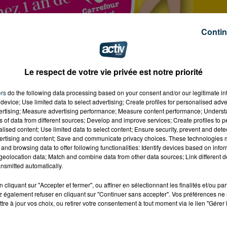
Contin
Le respect de votre vie privée est notre priorité
ers
do the following data processing based on your consent and/or our legitimate int
device; Use limited data to select advertising; Create profiles for personalised adver
vertising; Measure advertising performance; Measure content performance; Unders
ns of data from different sources; Develop and improve services; Create profiles to 
alised content; Use limited data to select content; Ensure security, prevent and detect
ertising and content; Save and communicate privacy choices. These technologies
and browsing data to offer following functionalities: Identify devices based on infor
eolocation data; Match and combine data from other data sources; Link different de
nsmitted automatically.
cliquant sur "Accepter et fermer", ou affiner en sélectionnant les finalités et/ou pa
023 à 9h30
 également refuser en cliquant sur "Continuer sans accepter". Vos préférences ne 
tre à jour vos choix, ou retirer votre consentement à tout moment via le lien "Gérer 
23 à 18h00