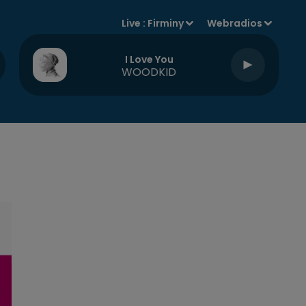
Live :
Firminy
Webradios
I Love You
WOODKID