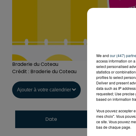
We and
our (447) partn
access information on a 
Braderie du Coteau
select personalised ad
Crédit :
Braderie du Coteau
statistics or combinatio
profiles to select person
Deliver and present adv
data such as IP address 
Ajouter à votre calendrier
requested; Use precise g
based on information tra
Vous pouvez accepter en 
du
9 septembre 2
mes choix". Vous pouvez
Date
ce site. Vous pouvez met
au
9 septembre 20
bas de chaque page.