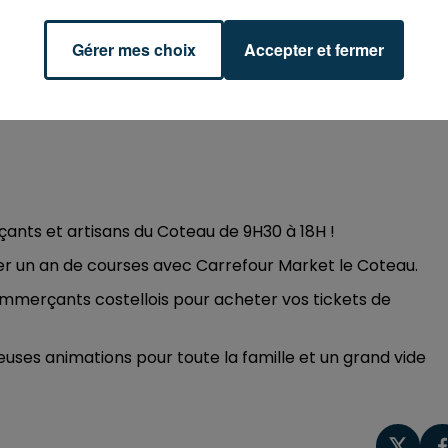
Gérer mes choix
Accepter et fermer
nts et artisans du Coteau de 9H30 à 18H !
ner un an de courses avec Carrefour Market le Coteau.
mmerçants costellois pour acheter vos tickets de
uses animations pour toute la famille et un grand vide