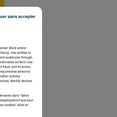
uer sans accepter
erest: Store and/or
tising; Use profiles to
tand audiences through
personalise content; Use
 fraud, and fix errors;
 may process personal
mation actively
vices; Identify devices
rtenaires dans "Gérer
s'appliqueront que pour
les cookies" situé en