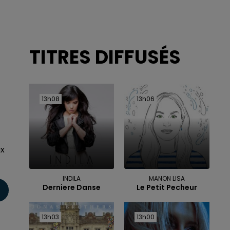
TITRES DIFFUSÉS
13h08
13h08
13h06
13h06
ux
INDILA
MANON LISA
Derniere Danse
Le Petit Pecheur
13h03
13h03
13h00
13h00