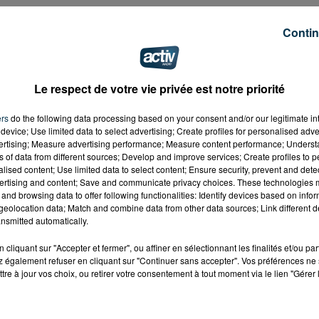
Contin
Le respect de votre vie privée est notre priorité
ers
do the following data processing based on your consent and/or our legitimate int
device; Use limited data to select advertising; Create profiles for personalised adver
vertising; Measure advertising performance; Measure content performance; Unders
ns of data from different sources; Develop and improve services; Create profiles to 
alised content; Use limited data to select content; Ensure security, prevent and detect
ertising and content; Save and communicate privacy choices. These technologies
and browsing data to offer following functionalities: Identify devices based on infor
eolocation data; Match and combine data from other data sources; Link different de
nsmitted automatically.
cliquant sur "Accepter et fermer", ou affiner en sélectionnant les finalités et/ou pa
 également refuser en cliquant sur "Continuer sans accepter". Vos préférences ne 
tre à jour vos choix, ou retirer votre consentement à tout moment via le lien "Gérer 