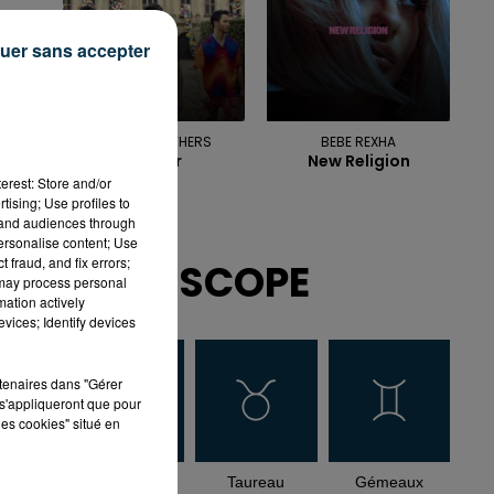
uer sans accepter
JONAS BROTHERS
BEBE REXHA
Sucker
New Religion
erest: Store and/or
tising; Use profiles to
tand audiences through
personalise content; Use
 fraud, and fix errors;
HOROSCOPE
 may process personal
mation actively
vices; Identify devices
rtenaires dans "Gérer
s'appliqueront que pour
les cookies" situé en
Bélier
Taureau
Gémeaux