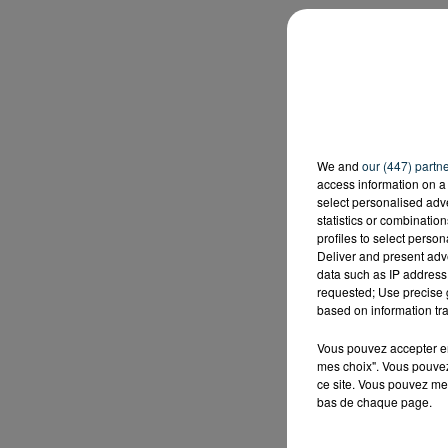
We and
our (447) partn
access information on a 
select personalised ad
statistics or combinatio
profiles to select person
Deliver and present adv
data such as IP address 
requested; Use precise g
based on information tra
Vous pouvez accepter en 
mes choix". Vous pouvez
ce site. Vous pouvez met
bas de chaque page.