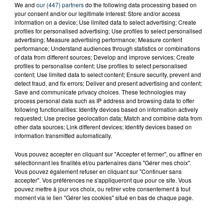
We and
our (447) partners
do the following data processing based on
your consent and/or our legitimate interest: Store and/or access
information on a device; Use limited data to select advertising; Create
profiles for personalised advertising; Use profiles to select personalised
Ajouter à votre calendrier
advertising; Measure advertising performance; Measure content
performance; Understand audiences through statistics or combinations
of data from different sources; Develop and improve services; Create
profiles to personalise content; Use profiles to select personalised
content; Use limited data to select content; Ensure security, prevent and
du
30 novembre 2024 à 8h00
detect fraud, and fix errors; Deliver and present advertising and content;
Date
Save and communicate privacy choices. These technologies may
au
30 novembre 2024 à 18h00
process personal data such as IP address and browsing data to offer
following functionalities: Identify devices based on information actively
requested; Use precise geolocation data; Match and combine data from
other data sources; Link different devices; Identify devices based on
Les Serres de Commières - 94
information transmitted automatically.
Lieu
allée Barlotti
42720
Vougy
Vous pouvez accepter en cliquant sur "Accepter et fermer", ou affiner en
sélectionnant les finalités et/ou partenaires dans "Gérer mes choix".
Vous pouvez également refuser en cliquant sur "Continuer sans
accepter". Vos préférences ne s'appliqueront que pour ce site. Vous
Payant
pouvez mettre à jour vos choix, ou retirer votre consentement à tout
Tarif
moment via le lien "Gérer les cookies" situé en bas de chaque page.
De 1 à 5 €