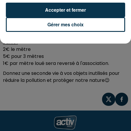
Accepter et fermer
Ce samedi 30 novembre 2024, les Serres de
Commières organisent une brocante pour soutenir
Gérer mes choix
l'association "Pour Lui", qui agit en faveur de la
recherche contre le cancer chez les hommes.
Tarifs :
2€ le mètre
5€ pour 3 mètres
1€ par mètre loué sera reversé à l'association.
Donnez une seconde vie à vos objets inutilisés pour
réduire la pollution et protéger notre nature😉