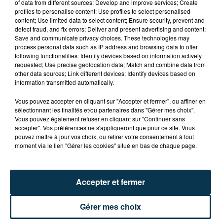
of data from different sources; Develop and improve services; Create
profiles to personalise content; Use profiles to select personalised
content; Use limited data to select content; Ensure security, prevent and
detect fraud, and fix errors; Deliver and present advertising and content;
du
15 août 2024 à 10h00
Date
Save and communicate privacy choices. These technologies may
au
18 août 2024 à 18h00
process personal data such as IP address and browsing data to offer
following functionalities: Identify devices based on information actively
requested; Use precise geolocation data; Match and combine data from
other data sources; Link different devices; Identify devices based on
information transmitted automatically.
Lieu
42370
Saint-Rirand
Vous pouvez accepter en cliquant sur "Accepter et fermer", ou affiner en
sélectionnant les finalités et/ou partenaires dans "Gérer mes choix".
Vous pouvez également refuser en cliquant sur "Continuer sans
accepter". Vos préférences ne s'appliqueront que pour ce site. Vous
pouvez mettre à jour vos choix, ou retirer votre consentement à tout
Tarif
Gratuit
moment via le lien "Gérer les cookies" situé en bas de chaque page.
Saint-Rirand vous accueille pour sa grande brocante
Accepter et fermer
du 15 au 18 août.
Gérer mes choix
Ne manquez pas la soirée d’ouverture le 15 août et la
soirée dansante avec une délicieuse Paella