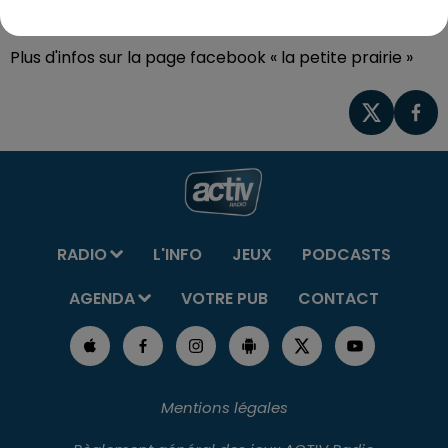
uniquement sur réservation le 17 août !
Plus d'infos sur la page facebook « la petite prairie »
RADIO
L'INFO
JEUX
PODCASTS
AGENDA
VOTRE PUB
CONTACT
Mentions légales