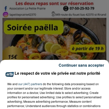
Continuer sans accepter
Le respect de votre vie privée est notre priorité
Brocante de Saint-Rirand
We and
our (447) partners
do the following data processing based on
your consent and/or our legitimate interest: Store and/or access
Crédit :
Brocante de Saint-Rirand
information on a device; Use limited data to select advertising; Create
profiles for personalised advertising; Use profiles to select personalised
advertising; Measure advertising performance; Measure content
Ajouter à votre calendrier
performance; Understand audiences through statistics or combinations