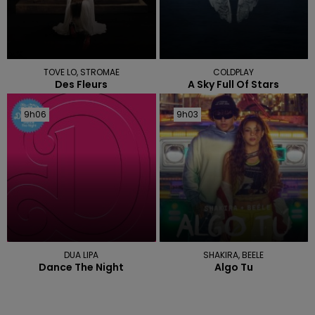
TOVE LO, STROMAE
COLDPLAY
Des Fleurs
A Sky Full Of Stars
9h06
9h06
9h03
9h03
DUA LIPA
SHAKIRA, BEELE
Dance The Night
Algo Tu