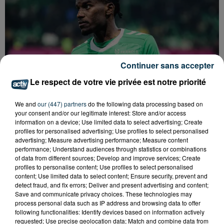
Continuer sans accepter
Le respect de votre vie privée est notre priorité
We and
our (447) partners
do the following data processing based on
your consent and/or our legitimate interest: Store and/or access
information on a device; Use limited data to select advertising; Create
profiles for personalised advertising; Use profiles to select personalised
advertising; Measure advertising performance; Measure content
ASSE : UN COMMUNIQUÉ COMMUN POUR
performance; Understand audiences through statistics or combinations
DEMANDER LE DÉPART DE PIERRE EKWAH
of data from different sources; Develop and improve services; Create
profiles to personalise content; Use profiles to select personalised
content; Use limited data to select content; Ensure security, prevent and
detect fraud, and fix errors; Deliver and present advertising and content;
Save and communicate privacy choices. These technologies may
process personal data such as IP address and browsing data to offer
following functionalities: Identify devices based on information actively
requested; Use precise geolocation data; Match and combine data from