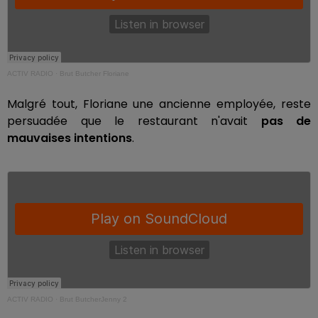
ACTIV RADIO
·
Brut Butcher Floriane
Malgré tout, Floriane une ancienne employée, reste
persuadée que le restaurant n'avait
pas de
mauvaises intentions
.
ACTIV RADIO
·
Brut ButcherJenny 2