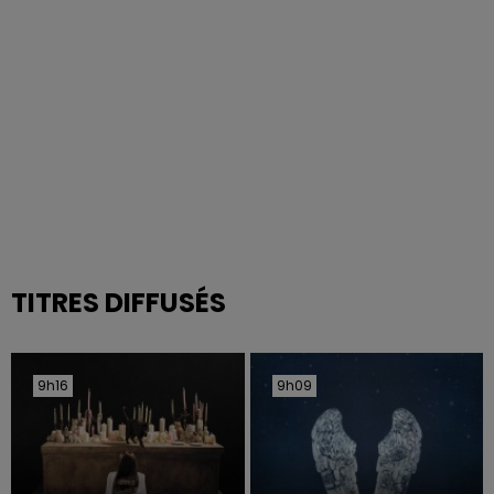
TITRES DIFFUSÉS
9h16
9h16
9h09
9h09