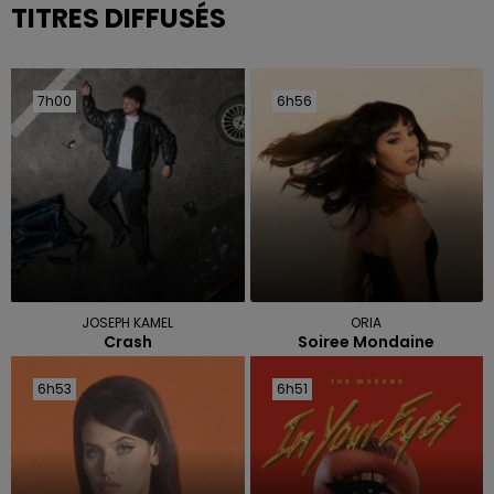
TITRES DIFFUSÉS
7h00
7h00
6h56
6h56
JOSEPH KAMEL
ORIA
Crash
Soiree Mondaine
6h53
6h53
6h51
6h51