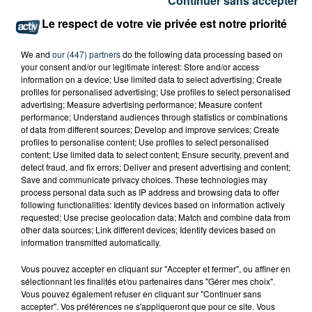
Continuer sans accepter
Le respect de votre vie privée est notre priorité
We and
our (447) partners
do the following data processing based on
your consent and/or our legitimate interest: Store and/or access
information on a device; Use limited data to select advertising; Create
profiles for personalised advertising; Use profiles to select personalised
advertising; Measure advertising performance; Measure content
performance; Understand audiences through statistics or combinations
of data from different sources; Develop and improve services; Create
profiles to personalise content; Use profiles to select personalised
content; Use limited data to select content; Ensure security, prevent and
detect fraud, and fix errors; Deliver and present advertising and content;
Save and communicate privacy choices. These technologies may
process personal data such as IP address and browsing data to offer
following functionalities: Identify devices based on information actively
requested; Use precise geolocation data; Match and combine data from
other data sources; Link different devices; Identify devices based on
information transmitted automatically.
L’ASSE RÉDUIT FACE À SOCHAUX, UNE
PREMIÈRE VICTOIRE POUR NOS VERTS ?
Vous pouvez accepter en cliquant sur "Accepter et fermer", ou affiner en
sélectionnant les finalités et/ou partenaires dans "Gérer mes choix".
Vous pouvez également refuser en cliquant sur "Continuer sans
accepter". Vos préférences ne s'appliqueront que pour ce site. Vous