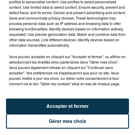
profiles to personalise content; Use profiles to select personalised
CYANOBACTÉRIES : LE PRÉFÊT PREND UN
content; Use limited data to select content; Ensure security, prevent and
detect fraud, and fix errors; Deliver and present advertising and content;
ARRÊTÉ POUR LES ACTIVITÉS DE...
Save and communicate privacy choices. These technologies may
process personal data such as IP address and browsing data to offer
following functionalities: Identify devices based on information actively
requested; Use precise geolocation data; Match and combine data from
other data sources; Link different devices; Identify devices based on
information transmitted automatically.
Vous pouvez accepter en cliquant sur "Accepter et fermer", ou affiner en
sélectionnant les finalités et/ou partenaires dans "Gérer mes choix".
Vous pouvez également refuser en cliquant sur "Continuer sans
accepter". Vos préférences ne s'appliqueront que pour ce site. Vous
pouvez mettre à jour vos choix, ou retirer votre consentement à tout
moment via le lien "Gérer les cookies" situé en bas de chaque page.
Accepter et fermer
Gérer mes choix
L’ASSE RÉDUIT FACE À SOCHAUX, UNE
PREMIÈRE VICTOIRE POUR NOS VERTS ?