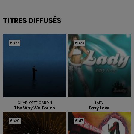
TITRES DIFFUSÉS
6h27
6h27
6h23
6h23
CHARLOTTE CARDIN
LADY
The Way We Touch
Easy Love
6h20
6h20
6h17
6h17