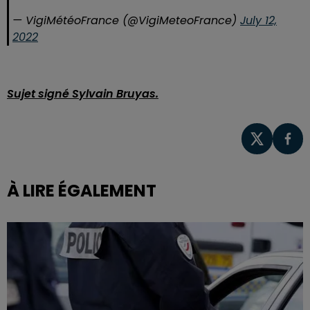
— VigiMétéoFrance (@VigiMeteoFrance)
July 12,
2022
Sujet signé Sylvain Bruyas.
À LIRE ÉGALEMENT