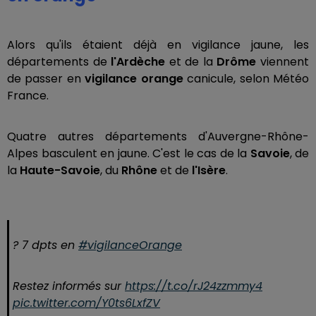
Alors qu'ils étaient déjà en vigilance jaune, les
départements de
l'Ardèche
et de la
Drôme
viennent
de passer en
vigilance orange
canicule, selon Météo
France.
Quatre autres départements d'Auvergne-Rhône-
Alpes basculent en jaune. C'est le cas de la
Savoie
, de
la
Haute-Savoie
, du
Rhône
et de
l'Isère
.
? 7 dpts en
#vigilanceOrange
Restez informés sur
https://t.co/rJ24zzmmy4
pic.twitter.com/Y0ts6LxfZV