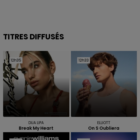
TITRES DIFFUSÉS
12h35
12h35
12h33
12h33
DUA LIPA
ELLIOTT
Break My Heart
On S Oubliera