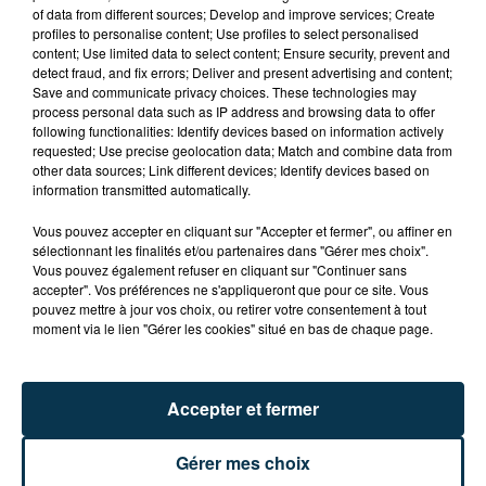
of data from different sources; Develop and improve services; Create
profiles to personalise content; Use profiles to select personalised
content; Use limited data to select content; Ensure security, prevent and
detect fraud, and fix errors; Deliver and present advertising and content;
LOIRE : 4 NOUVEAUX FÉLINS DE CIRQUE
Save and communicate privacy choices. These technologies may
ACCUEILLIS À...
process personal data such as IP address and browsing data to offer
following functionalities: Identify devices based on information actively
requested; Use precise geolocation data; Match and combine data from
other data sources; Link different devices; Identify devices based on
information transmitted automatically.
Vous pouvez accepter en cliquant sur "Accepter et fermer", ou affiner en
sélectionnant les finalités et/ou partenaires dans "Gérer mes choix".
Vous pouvez également refuser en cliquant sur "Continuer sans
accepter". Vos préférences ne s'appliqueront que pour ce site. Vous
pouvez mettre à jour vos choix, ou retirer votre consentement à tout
moment via le lien "Gérer les cookies" situé en bas de chaque page.
Accepter et fermer
Gérer mes choix