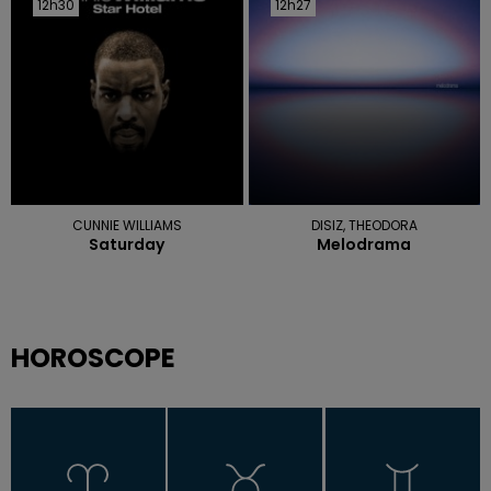
12h30
12h30
12h27
12h27
CUNNIE WILLIAMS
DISIZ, THEODORA
Saturday
Melodrama
HOROSCOPE