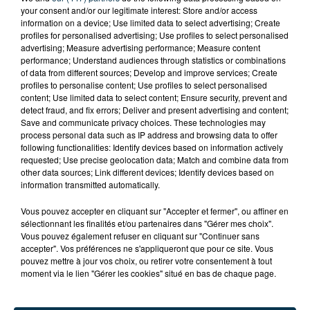
your consent and/or our legitimate interest: Store and/or access
information on a device; Use limited data to select advertising; Create
profiles for personalised advertising; Use profiles to select personalised
advertising; Measure advertising performance; Measure content
performance; Understand audiences through statistics or combinations
of data from different sources; Develop and improve services; Create
profiles to personalise content; Use profiles to select personalised
content; Use limited data to select content; Ensure security, prevent and
detect fraud, and fix errors; Deliver and present advertising and content;
Save and communicate privacy choices. These technologies may
process personal data such as IP address and browsing data to offer
following functionalities: Identify devices based on information actively
requested; Use precise geolocation data; Match and combine data from
other data sources; Link different devices; Identify devices based on
information transmitted automatically.
TITRES DIFFUSÉS
Vous pouvez accepter en cliquant sur "Accepter et fermer", ou affiner en
sélectionnant les finalités et/ou partenaires dans "Gérer mes choix".
Vous pouvez également refuser en cliquant sur "Continuer sans
accepter". Vos préférences ne s'appliqueront que pour ce site. Vous
pouvez mettre à jour vos choix, ou retirer votre consentement à tout
1h47
1h47
1h44
1h44
moment via le lien "Gérer les cookies" situé en bas de chaque page.