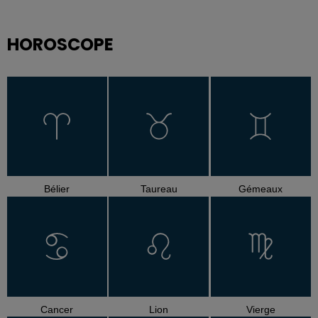
HOROSCOPE
Bélier
Taureau
Gémeaux
Cancer
Lion
Vierge