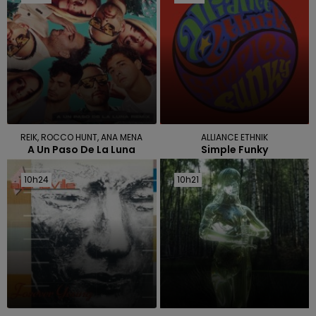
REIK, ROCCO HUNT, ANA MENA
ALLIANCE ETHNIK
A Un Paso De La Luna
Simple Funky
10h24
10h24
10h21
10h21