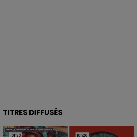
TITRES DIFFUSÉS
10h30
10h30
10h26
10h26