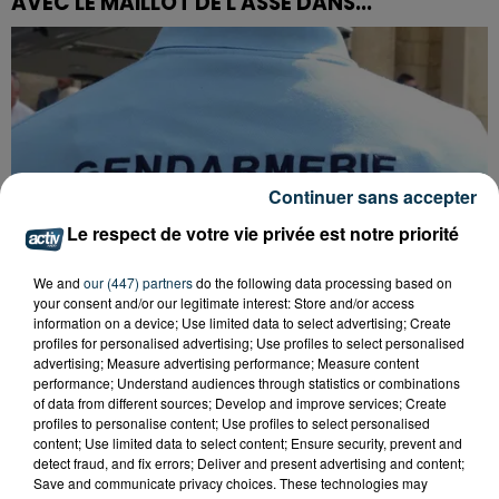
AVEC LE MAILLOT DE L'ASSE DANS...
Continuer sans accepter
Le respect de votre vie privée est notre priorité
We and
our (447) partners
do the following data processing based on
your consent and/or our legitimate interest: Store and/or access
information on a device; Use limited data to select advertising; Create
profiles for personalised advertising; Use profiles to select personalised
advertising; Measure advertising performance; Measure content
performance; Understand audiences through statistics or combinations
FOREZTIVAL : DROGUÉ ET TENANT DES
of data from different sources; Develop and improve services; Create
profiles to personalise content; Use profiles to select personalised
PROPOS DÉPLACÉS, UN FESTIVALIER A...
content; Use limited data to select content; Ensure security, prevent and
detect fraud, and fix errors; Deliver and present advertising and content;
Save and communicate privacy choices. These technologies may