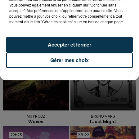
Vous pouvez également refuser en cliquant sur "Continuer sans
accepter". Vos préférences ne s'appliqueront que pour ce site. Vous
pouvez mettre à jour vos choix, ou retirer votre consentement à tout
moment via le lien "Gérer les cookies" situé en bas de chaque page.
TITRES DIFFUSÉS
Accepter et fermer
22h32
22h32
22h28
22h28
Gérer mes choix
MR PROBZ
BRUNO MARS
Waves
I Just Might
22h25
22h25
22h22
22h22