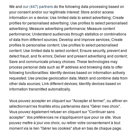
We and
our (447) partners
do the following data processing based on
your consent and/or our legitimate interest: Store and/or access
information on a device; Use limited data to select advertising; Create
profiles for personalised advertising; Use profiles to select personalised
advertising; Measure advertising performance; Measure content
performance; Understand audiences through statistics or combinations
of data from different sources; Develop and improve services; Create
profiles to personalise content; Use profiles to select personalised
content; Use limited data to select content; Ensure security, prevent and
detect fraud, and fix errors; Deliver and present advertising and content;
Save and communicate privacy choices. These technologies may
process personal data such as IP address and browsing data to offer
following functionalities: Identify devices based on information actively
requested; Use precise geolocation data; Match and combine data from
other data sources; Link different devices; Identify devices based on
information transmitted automatically.
Vous pouvez accepter en cliquant sur "Accepter et fermer", ou affiner en
TITRES DIFFUSÉS
sélectionnant les finalités et/ou partenaires dans "Gérer mes choix".
Vous pouvez également refuser en cliquant sur "Continuer sans
accepter". Vos préférences ne s'appliqueront que pour ce site. Vous
pouvez mettre à jour vos choix, ou retirer votre consentement à tout
moment via le lien "Gérer les cookies" situé en bas de chaque page.
17h58
17h58
17h53
17h53