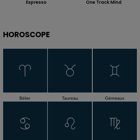
Espresso
One Track Mind
HOROSCOPE
Bélier
Taureau
Gémeaux