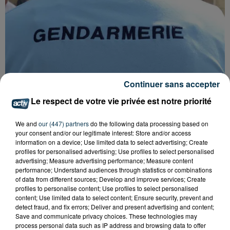
Continuer sans accepter
Le respect de votre vie privée est notre priorité
We and
our (447) partners
do the following data processing based on
your consent and/or our legitimate interest: Store and/or access
FOREZTIVAL : DROGUÉ ET TENANT DES
information on a device; Use limited data to select advertising; Create
PROPOS DÉPLACÉS, UN FESTIVALIER A...
profiles for personalised advertising; Use profiles to select personalised
advertising; Measure advertising performance; Measure content
performance; Understand audiences through statistics or combinations
of data from different sources; Develop and improve services; Create
profiles to personalise content; Use profiles to select personalised
content; Use limited data to select content; Ensure security, prevent and
detect fraud, and fix errors; Deliver and present advertising and content;
Save and communicate privacy choices. These technologies may
process personal data such as IP address and browsing data to offer