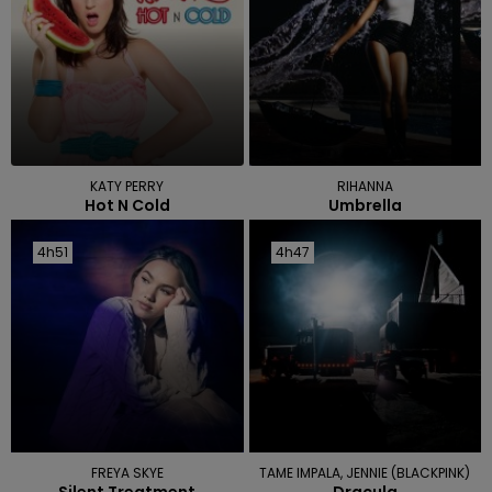
KATY PERRY
RIHANNA
Hot N Cold
Umbrella
4h51
4h51
4h47
4h47
FREYA SKYE
TAME IMPALA, JENNIE (BLACKPINK)
Silent Treatment
Dracula