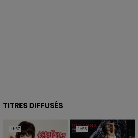
TITRES DIFFUSÉS
4h57
4h57
4h53
4h53