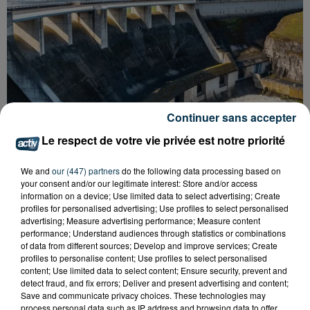
Continuer sans accepter
Le respect de votre vie privée est notre priorité
We and
our (447) partners
do the following data processing based on
your consent and/or our legitimate interest: Store and/or access
information on a device; Use limited data to select advertising; Create
profiles for personalised advertising; Use profiles to select personalised
CYANOBACTÉRIES : LE PRÉFÊT PREND UN
advertising; Measure advertising performance; Measure content
ARRÊTÉ POUR LES ACTIVITÉS DE...
performance; Understand audiences through statistics or combinations
of data from different sources; Develop and improve services; Create
profiles to personalise content; Use profiles to select personalised
content; Use limited data to select content; Ensure security, prevent and
detect fraud, and fix errors; Deliver and present advertising and content;
Save and communicate privacy choices. These technologies may
process personal data such as IP address and browsing data to offer