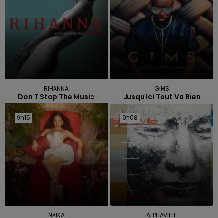
RIHANNA
GIMS
Don T Stop The Music
Jusqu Ici Tout Va Bien
9h15
9h15
9h08
9h08
NAIKA
ALPHAVILLE