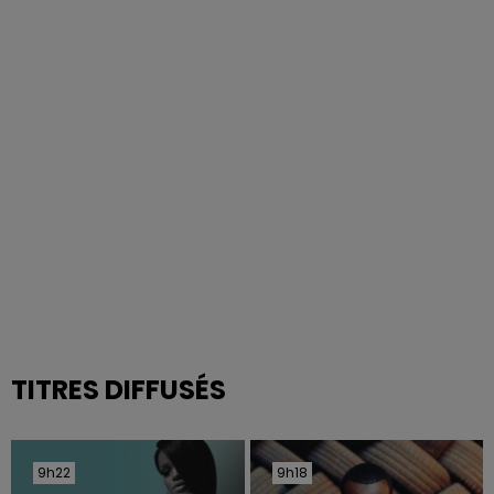
TITRES DIFFUSÉS
9h22
9h22
9h18
9h18