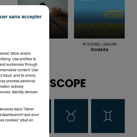
uer sans accepter
KENDJI
W SOUND, J BALVIN
Cool
Godzila
erest: Store and/or
tising; Use profiles to
tand audiences through
personalise content; Use
 fraud, and fix errors;
HOROSCOPE
 may process personal
mation actively
vices; Identify devices
rtenaires dans "Gérer
s'appliqueront que pour
les cookies" situé en