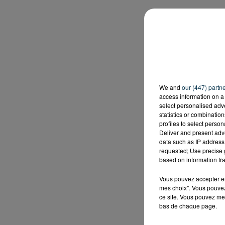
We and
our (447) partn
access information on a 
select personalised ad
statistics or combinatio
profiles to select person
Deliver and present adv
data such as IP address 
requested; Use precise g
based on information tra
Vous pouvez accepter en 
mes choix". Vous pouvez
ce site. Vous pouvez met
bas de chaque page.