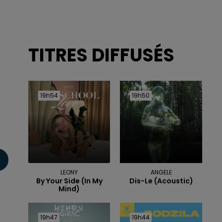
TITRES DIFFUSÉS
19h54
19h54
19h50
19h50
LEONY
ANGELE
By Your Side (in My
Dis-Le (acoustic)
Mind)
19h47
19h47
19h44
19h44