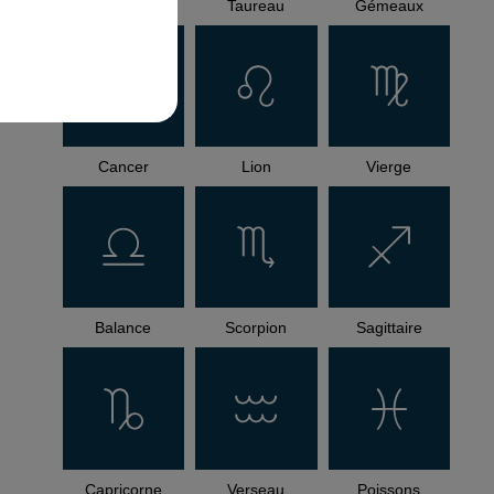
Bélier
Taureau
Gémeaux
Cancer
Lion
Vierge
Balance
Scorpion
Sagittaire
Capricorne
Verseau
Poissons