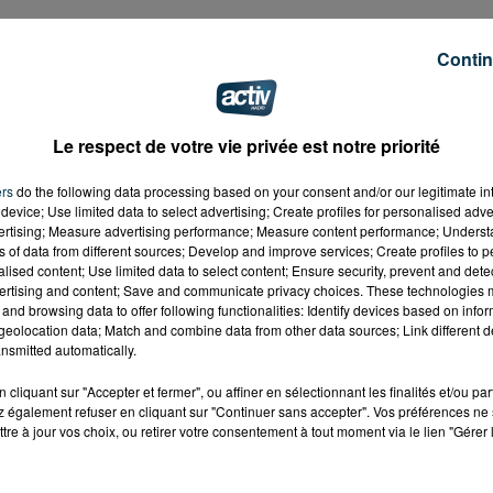
Contin
Le respect de votre vie privée est notre priorité
ers
do the following data processing based on your consent and/or our legitimate int
device; Use limited data to select advertising; Create profiles for personalised adver
vertising; Measure advertising performance; Measure content performance; Unders
ns of data from different sources; Develop and improve services; Create profiles to 
alised content; Use limited data to select content; Ensure security, prevent and detect
ertising and content; Save and communicate privacy choices. These technologies
and browsing data to offer following functionalities: Identify devices based on infor
eolocation data; Match and combine data from other data sources; Link different de
nsmitted automatically.
cliquant sur "Accepter et fermer", ou affiner en sélectionnant les finalités et/ou pa
 également refuser en cliquant sur "Continuer sans accepter". Vos préférences ne 
tre à jour vos choix, ou retirer votre consentement à tout moment via le lien "Gérer 