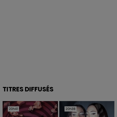
TITRES DIFFUSÉS
20h41
20h41
20h38
20h38