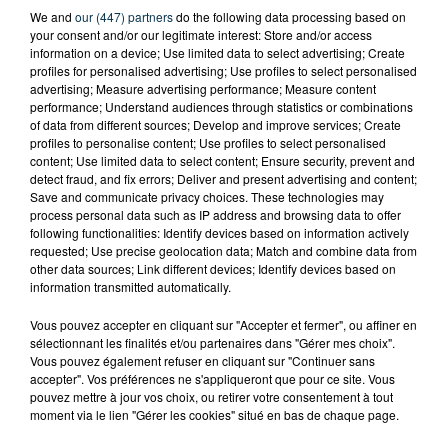
We and
our (447) partners
do the following data processing based on
your consent and/or our legitimate interest: Store and/or access
information on a device; Use limited data to select advertising; Create
profiles for personalised advertising; Use profiles to select personalised
advertising; Measure advertising performance; Measure content
performance; Understand audiences through statistics or combinations
of data from different sources; Develop and improve services; Create
profiles to personalise content; Use profiles to select personalised
content; Use limited data to select content; Ensure security, prevent and
detect fraud, and fix errors; Deliver and present advertising and content;
Save and communicate privacy choices. These technologies may
process personal data such as IP address and browsing data to offer
following functionalities: Identify devices based on information actively
requested; Use precise geolocation data; Match and combine data from
other data sources; Link different devices; Identify devices based on
information transmitted automatically.
CYANOBACTÉRIES : LE PRÉFÊT PREND UN
ARRÊTÉ POUR LES ACTIVITÉS DE...
Vous pouvez accepter en cliquant sur "Accepter et fermer", ou affiner en
sélectionnant les finalités et/ou partenaires dans "Gérer mes choix".
Vous pouvez également refuser en cliquant sur "Continuer sans
accepter". Vos préférences ne s'appliqueront que pour ce site. Vous
pouvez mettre à jour vos choix, ou retirer votre consentement à tout
moment via le lien "Gérer les cookies" situé en bas de chaque page.