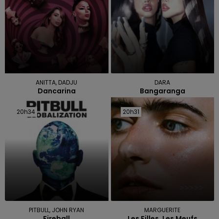
ANITTA, DADJU
DARA
Dancarina
Bangaranga
20h34
20h34
20h31
20h31
PITBULL, JOHN RYAN
MARGUERITE
Fireball
Les Filles, Les Meufs